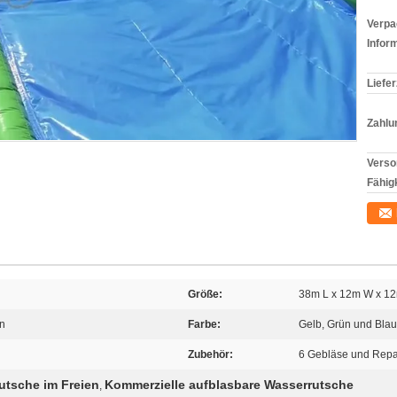
Verpa
Infor
Liefer
Zahlu
Verso
Fähigk
Größe:
38m L x 12m W x 1
on
Farbe:
Gelb, Grün und Blau
Zubehör:
6 Gebläse und Repa
utsche im Freien
Kommerzielle aufblasbare Wasserrutsche
,