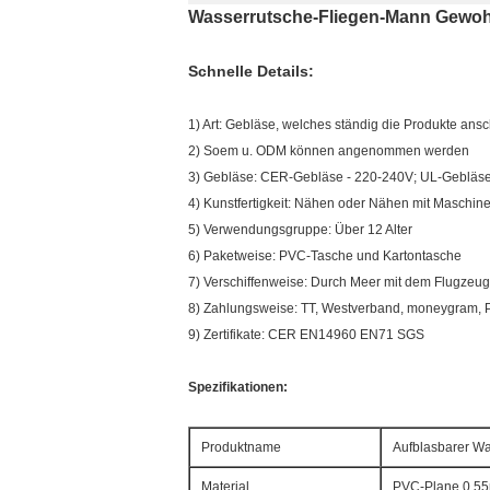
Wasserrutsche-Fliegen-Mann Gewohn
Schnelle Details:
1) Art: Gebläse, welches ständig die Produkte ans
2) Soem u. ODM können angenommen werden
3) Gebläse: CER-Gebläse - 220-240V; UL-Gebläs
4) Kunstfertigkeit: Nähen oder Nähen mit Maschin
5) Verwendungsgruppe: Über 12 Alter
6) Paketweise: PVC-Tasche und Kartontasche
7) Verschiffenweise: Durch Meer mit dem Flugzeug
8) Zahlungsweise: TT, Westverband, moneygram, 
9) Zertifikate: CER EN14960 EN71 SGS
Spezifikationen:
Produktname
Aufblasbarer W
Material
PVC-Plane 0.5