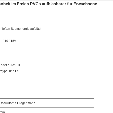
heit im Freien PVCs aufblasbarer für Erwachsene
chließen Stromenergie aufbläst
e - 110-115V
e
 oder durch Eil
Paypal und L/C
asserrutsche Fliegenmann
5mm