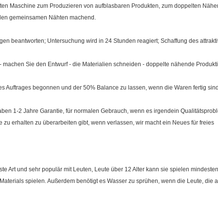
esten Maschine zum Produzieren von aufblasbaren Produkten, zum doppelten Nähe
 den gemeinsamen Nähten machend.
agen beantworten; Untersuchung wird in 24 Stunden reagiert; Schaffung des attrakt
 - machen Sie den Entwurf - die Materialien schneiden - doppelte nähende Produkti
s Auftrages begonnen und der 50% Balance zu lassen, wenn die Waren fertig sin
haben 1-2 Jahre Garantie, für normalen Gebrauch, wenn es irgendein Qualitätsproble
e zu erhalten zu überarbeiten gibt, wenn verlassen, wir macht ein Neues für freies
e Art und sehr populär mit Leuten, Leute über 12 Alter kann sie spielen mindesten
terials spielen. Außerdem benötigt es Wasser zu sprühen, wenn die Leute, die au