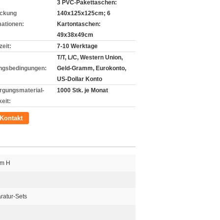
3 PVC-Pakettaschen:
ckung
140x125x125cm; 6
mationen:
Kartontaschen:
49x38x49cm
zeit:
7-10 Werktage
T/T, L/C, Western Union,
ngsbedingungen:
Geld-Gramm, Eurokonto,
US-Dollar Konto
rgungsmaterial-
1000 Stk. je Monat
eit:
Kontakt
2m H
ratur-Sets