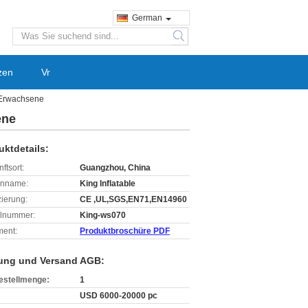
German
search
zen
Vr
 Erwachsene
ene
uktdetails:
ftsort:
Guangzhou, China
enname:
King Inflatable
izierung:
CE ,UL,SGS,EN71,EN14960
lnummer:
King-ws070
ent:
Produktbroschüre PDF
ung und Versand AGB:
estellmenge:
1
USD 6000-20000 pc