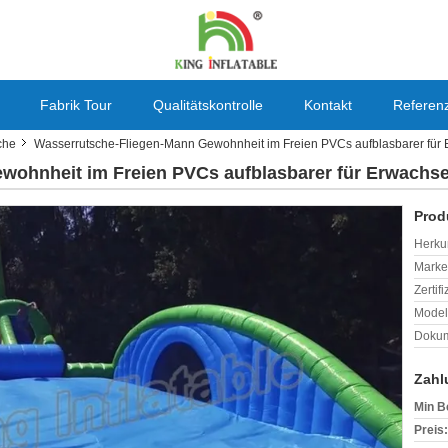
Fabrik Tour
Qualitätskontrolle
Kontakt
Referen
che
Wasserrutsche-Fliegen-Mann Gewohnheit im Freien PVCs aufblasbarer für
wohnheit im Freien PVCs aufblasbarer für Erwachs
Prod
Herkun
Mark
Zertif
Model
Dokum
Zahl
Min B
Preis: