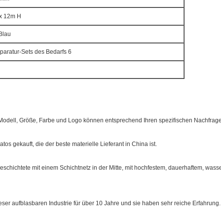
x 12m H
Blau
aratur-Sets des Bedarfs 6
odell, Größe, Farbe und Logo können entsprechend Ihren spezifischen Nachfra
atos gekauft, die der beste materielle Lieferant in China ist.
beschichtete mit einem Schichtnetz in der Mitte, mit hochfestem, dauerhaftem, was
eser aufblasbaren Industrie für über 10 Jahre und sie haben sehr reiche Erfahrung