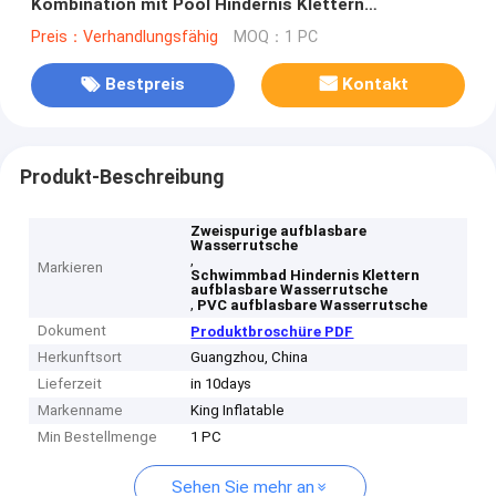
Kombination mit Pool Hindernis Klettern
aufblasbare Poolrutschen
Preis：Verhandlungsfähig
MOQ：1 PC
Bestpreis
Kontakt
Produkt-Beschreibung
Zweispurige aufblasbare
Wasserrutsche
,
Markieren
Schwimmbad Hindernis Klettern
aufblasbare Wasserrutsche
,
PVC aufblasbare Wasserrutsche
Dokument
Produktbroschüre PDF
Herkunftsort
Guangzhou, China
Lieferzeit
in 10days
Markenname
King Inflatable
Min Bestellmenge
1 PC
Sehen Sie mehr an