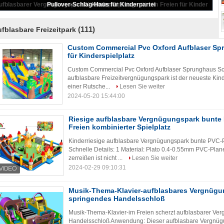
verwenden Logo-Drucken
(111)
fblasbare Freizeitpark
Custom Commercial Pvc Oxford Aufblaser Sp
für Kinderspielplatz
Custom Commercial Pvc Oxford Aufblaser Sprunghaus Sch
aufblasbare Freizeitvergnügungspark ist der neueste Kind
einer Rutsche...
Lesen Sie weiter
2024-05-20 15:44:00
Riesige aufblasbare Vergnügungspark bunte
Freien kombinierter Spielplatz
Kinderriesige aufblasbare Vergnügungspark bunte PVC-Pl
Schnelle Details: 1 Material: Plato 0.4-0.55mm PVC-Plan
zerreißen ist nicht ...
Lesen Sie weiter
2024-02-29 09:10:31
Musik-Thema-Klavier-aufblasbares Vergnügu
springendes Handelsschloß
Musik-Thema-Klavier-im Freien scherzt aufblasbarer Ve
Handelsschloß Anwendung: Dieser aufblasbare Vergnügun