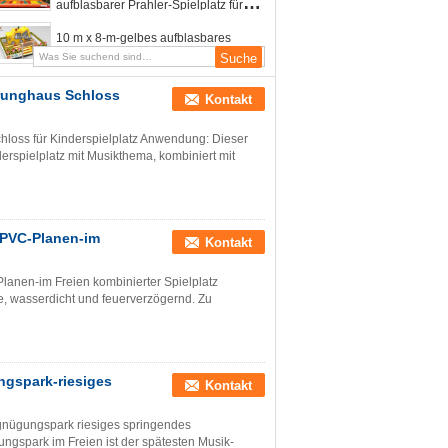
aufblasbarer Prahler-Spielplatz für
Kinder
10 m x 8-m-gelbes aufblasbares
Vergnügungspark-Gabelstapler-
Thema-Pullover-Schlag-Haus für
runghaus Schloss
Kinderpartei
Kontakt
loss für Kinderspielplatz Anwendung: Dieser
erspielplatz mit Musikthema, kombiniert mit
 PVC-Planen-im
Kontakt
anen-im Freien kombinierter Spielplatz
e, wasserdicht und feuerverzögernd. Zu
ngspark-riesiges
Kontakt
rgnügungspark riesiges springendes
gspark im Freien ist der spätesten Musik-