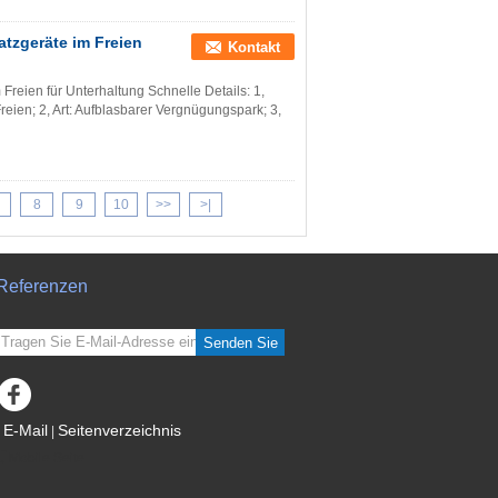
tzgeräte im Freien
Kontakt
reien für Unterhaltung Schnelle Details: 1,
ien; 2, Art: Aufblasbarer Vergnügungspark; 3,
8
9
10
>>
>|
Referenzen
Senden Sie
E-Mail
Seitenverzeichnis
|
Mobile Seite