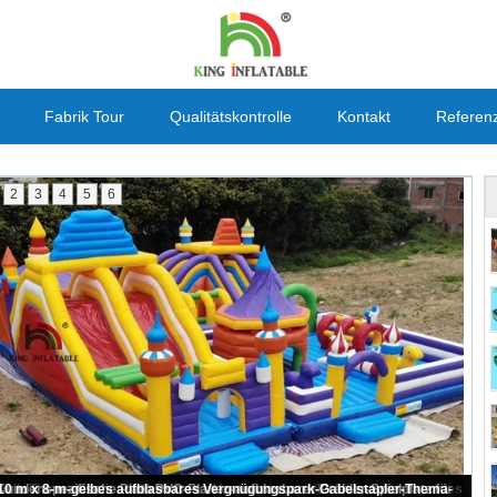
Fabrik Tour
Qualitätskontrolle
Kontakt
Referen
2
3
4
5
6
Gelber Rocket aufblasbarer Vergnügungspark 20mL im Freien für Kinder