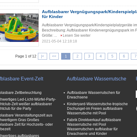
Aufblasbarer Vergnügungspark/Kinderspielpla
für Kinder
Aufblasbarer Vergnügungspark/Kinderspielplatzgeräte im F
Beschreibung: Aufblasbarer Kindervergnügungspark im Fre
Größe: ...
Lesen Sie weiter
2021-05-04 12:18:18
Page 1 of 12
|<
<<
1
2
3
4
5
6
7
fblasbare Event-Zelt
Aufblasbare Wasserrutsche
blasbare Zeltbeleuchtung
Aufblasbare Wasserrutschen für
Erwachsene
hwertiges Led-Licht-Würfel-Party-
htclub-Zelt weißer aufblasbarer
Kinderyard-Wasserrutsche-tropische
htclub für die Party
Dschungel-im Freien aufblasbare
Wasserrutsche mit Pool
blasbare Veranstaltungszelt aus
hwertigem Gras Großes
Fabrik Direktverkauf aufblasbare
blasbare Zelt für Hochzeits- oder
Wasserrutsche mit Pool
bezelt
Wasserrutschen aufblasbar für
Erwachsene und Kinder
hwertiges aufblasbares