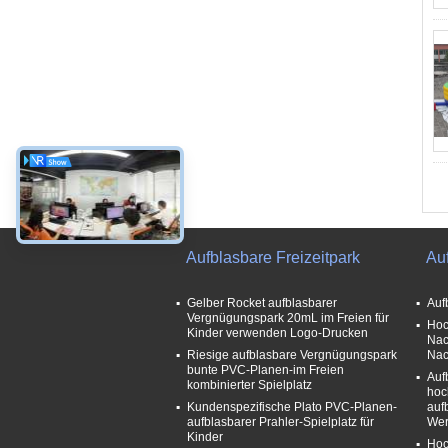
Aufblasbare Freizeitpark
Au
Gelber Rocket aufblasbarer
Auf
Vergnügungspark 20mL im Freien für
Hoc
Kinder verwenden Logo-Drucken
Nac
Riesige aufblasbare Vergnügungspark
Nac
bunte PVC-Planen-im Freien
Auf
kombinierter Spielplatz
hoc
Kundenspezifische Plato PVC-Planen-
auf
aufblasbarer Prahler-Spielplatz für
Wer
Kinder
Hoc