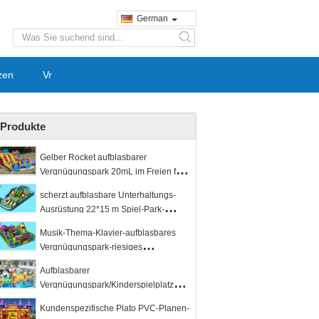
German
search
zen
Vr
Produkte
Gelber Rocket aufblasbarer
Vergnügungspark 20mL im Freien für
Kinder verwenden Logo-Drucken
scherzt aufblasbare Unterhaltungs-
Ausrüstung 22*15 m Spiel-Park-
trockenen Dia-Prahler
Musik-Thema-Klavier-aufblasbares
Vergnügungspark-riesiges
springendes Handelsschloß
Aufblasbarer
Vergnügungspark/Kinderspielplatzger
äte im Freien für Kinder
Kundenspezifische Plato PVC-Planen-