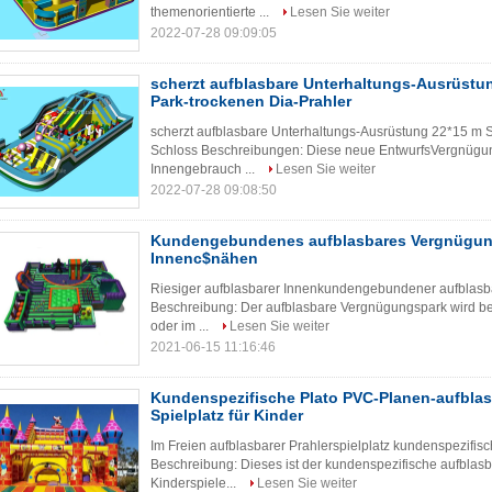
themenorientierte ...
Lesen Sie weiter
2022-07-28 09:09:05
scherzt aufblasbare Unterhaltungs-Ausrüstun
Park-trockenen Dia-Prahler
scherzt aufblasbare Unterhaltungs-Ausrüstung 22*15 m S
Schloss Beschreibungen: Diese neue EntwurfsVergnügun
Innengebrauch ...
Lesen Sie weiter
2022-07-28 09:08:50
Kundengebundenes aufblasbares Vergnügun
Innenc$nähen
Riesiger aufblasbarer Innenkundengebundener aufblasba
Beschreibung: Der aufblasbare Vergnügungspark wird bes
oder im ...
Lesen Sie weiter
2021-06-15 11:16:46
Kundenspezifische Plato PVC-Planen-aufblasb
Spielplatz für Kinder
Im Freien aufblasbarer Prahlerspielplatz kundenspezifis
Beschreibung: Dieses ist der kundenspezifische aufblasba
Kinderspiele...
Lesen Sie weiter