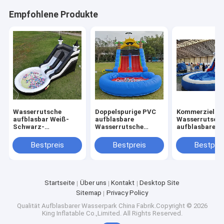
Empfohlene Produkte
Wasserrutsche
Doppelspurige PVC
Kommerzielle
aufblasbar Weiß-
aufblasbare
Wasserrutsch
Schwarz-
Wasserrutsche
aufblasbare K
Wasserrutsche
Kombination mit
Outdoor-Spiel
Kinderrutsche mit
Pool Hindernis
Nasse Trocke
Bestpreis
Bestpreis
Bestprei
größerem Wasser-
Klettern aufblasbare
aufblasbare
Splash-Pool
Poolrutschen
Wasserrutsche
Wasser Splash
Zu Hause
Startseite
Über uns
Kontakt
Desktop Site
Produkte
Sitemap
Privacy Policy
Qualität
Aufblasbarer Wasserpark
China Fabrik.Copyright © 2026
Über uns
King Inflatable Co.,Limited. All Rights Reserved.