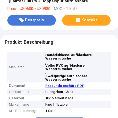
Qualität Full PVC Doppelspur aufblasbare
Wasserrutsche mit luftdichtem Splash-Wasserpool
Preis：USD600~ USD980
MOQ：1 Satz
Bestpreis
Kontakt
Produkt-Beschreibung
Handelsklasse-aufblasbare
Wasserrutsche
,
Voller PVC aufblasbarer
Markieren
Wasserrutscher
,
Zweispurige aufblasbare
Wasserrutsche
Dokument
Produktbroschüre PDF
Herkunftsort
Guangzhou, China
Lieferzeit
10-15 Arbeitstage
Markenname
King Inflatable
Min Bestellmenge
1 Satz