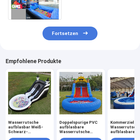
mit konstantem
Schlagsystem besonders
an
Fortsetzen
Empfohlene Produkte
Wasserrutsche
Doppelspurige PVC
Kommerzielle
aufblasbar Weiß-
aufblasbare
Wasserrutsch
Schwarz-
Wasserrutsche
aufblasbare K
Wasserrutsche
Kombination mit
Outdoor-Spiel