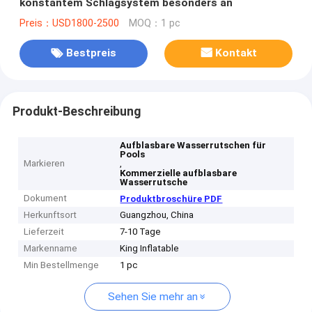
konstantem Schlagsystem besonders an
Preis：USD1800-2500
MOQ：1 pc
Bestpreis
Kontakt
Produkt-Beschreibung
Aufblasbare Wasserrutschen für
Pools
Markieren
,
Kommerzielle aufblasbare
Wasserrutsche
Dokument
Produktbroschüre PDF
Herkunftsort
Guangzhou, China
Lieferzeit
7-10 Tage
Markenname
King Inflatable
Min Bestellmenge
1 pc
Sehen Sie mehr an