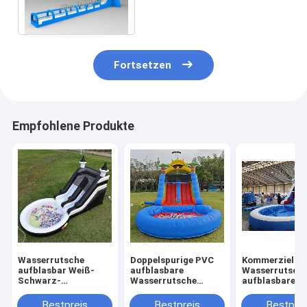
für Erwachsenen/Kinder
Fortsetzen
Empfohlene Produkte
Wasserrutsche
Doppelspurige PVC
Kommerzielle
aufblasbar Weiß-
aufblasbare
Wasserrutsch
Schwarz-
Wasserrutsche
aufblasbare K
Wasserrutsche
Kombination mit
Outdoor-Spiel
Kinderrutsche mit
Pool Hindernis
Nasse Trocke
Bestpreis
Bestpreis
Bestprei