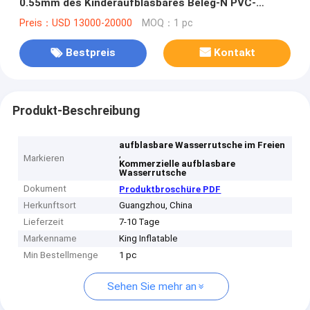
0.55mm des Kinderaufblasbares Beleg-N PVC-
Planen-Material
Preis：USD 13000-20000
MOQ：1 pc
Bestpreis
Kontakt
Produkt-Beschreibung
aufblasbare Wasserrutsche im Freien
,
Markieren
Kommerzielle aufblasbare
Wasserrutsche
Dokument
Produktbroschüre PDF
Herkunftsort
Guangzhou, China
Lieferzeit
7-10 Tage
Markenname
King Inflatable
Min Bestellmenge
1 pc
Sehen Sie mehr an