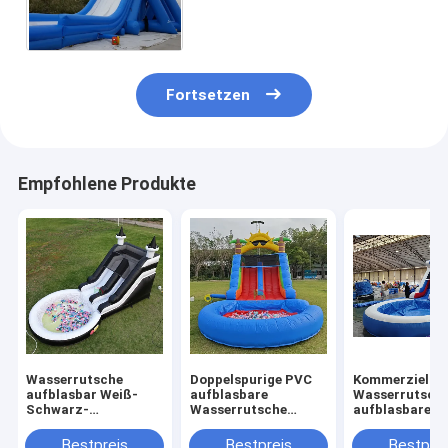
Beleg-N PVC-Planen-Material
Fortsetzen
Empfohlene Produkte
Wasserrutsche
Doppelspurige PVC
Kommerzielle
aufblasbar Weiß-
aufblasbare
Wasserrutsch
Schwarz-
Wasserrutsche
aufblasbare K
Wasserrutsche
Kombination mit
Outdoor-Spiel
Kinderrutsche mit
Pool Hindernis
Nasse Trocke
Bestpreis
Bestpreis
Bestprei