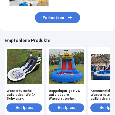
Fortsetzen
Empfohlene Produkte
Wasserrutsche
Doppelspurige PVC
Kommerzielle
aufblasbar Weiß-
aufblasbare
Wasserrutsch
Schwarz-
Wasserrutsche
aufblasbare K
Wasserrutsche
Kombination mit
Outdoor-Spiel
Kinderrutsche mit
Pool Hindernis
Nasse Trocke
Bestpreis
Bestpreis
Bestprei
größerem Wasser-
Klettern aufblasbare
aufblasbare
Splash-Pool
Poolrutschen
Wasserrutsche