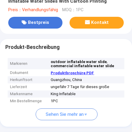
Inflatable Water Slides With Cartoon Printing
Preis：Verhandlungsfähig
MOQ：1PC
Bestpreis
Kontakt
Produkt-Beschreibung
,
outdoor inflatable water slide
Markieren
commercial inflatable water slide
Dokument
Produktbroschüre PDF
Herkunftsort
Guangzhou, China
Lieferzeit
ungefähr 7 Tage für dieses große
Markenname
King Inflatable
Min Bestellmenge
1PC
Sehen Sie mehr an