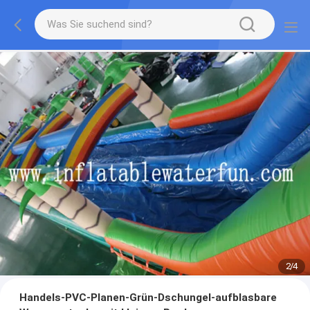
2
/
4
Handels-PVC-Planen-Grün-Dschungel-aufblasbare