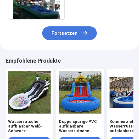
aufblasbare
Wasserrutsche mit
kleinem Pool
Fortsetzen
Empfohlene Produkte
Wasserrutsche
Doppelspurige PVC
Kommerzielle
aufblasbar Weiß-
aufblasbare
Wasserrutsch
Schwarz-
Wasserrutsche
aufblasbare K
Wasserrutsche
Kombination mit
Outdoor-Spiel