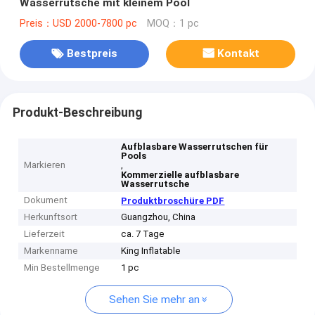
Wasserrutsche mit kleinem Pool
Preis：USD 2000-7800 pc
MOQ：1 pc
Bestpreis
Kontakt
Produkt-Beschreibung
Aufblasbare Wasserrutschen für
Pools
Markieren
,
Kommerzielle aufblasbare
Wasserrutsche
Dokument
Produktbroschüre PDF
Herkunftsort
Guangzhou, China
Lieferzeit
ca. 7 Tage
Markenname
King Inflatable
Min Bestellmenge
1 pc
Sehen Sie mehr an