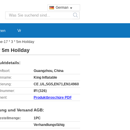
German
search
zen
Vr
-17 * 3 * 5m Hoilday
* 5m Hoilday
uktdetails:
ftsort:
Guangzhou, China
enname:
King Inflatable
izierung:
CE ,UL,SGS,EN71,EN14960
lnummer:
IFI (326)
ent:
Produktbroschüre PDF
ung und Versand AGB:
estellmenge:
1PC
Verhandlungsfähig