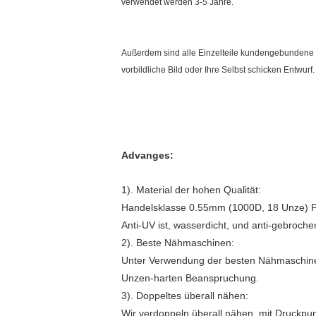
verwendet werden 3-5 Jahre.
Außerdem sind alle Einzelteile kundengebundene Jo
vorbildliche Bild oder Ihre Selbst schicken Entwurf
Advanges:
1). Material der hohen Qualität:
Handelsklasse 0.55mm (1000D, 18 Unze) PVC
Anti-UV ist, wasserdicht, und anti-gebroche
2). Beste Nähmaschinen:
Unter Verwendung der besten Nähmaschinen 
Unzen-harten Beanspruchung.
3). Doppeltes überall nähen:
Wir verdoppeln überall nähen, mit Druckpu