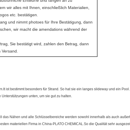
usführliche Entwürfe und fangen an zu
m wir alles mit Ihnen, einschließlich Materialien,
gos etc. bestätigen.
lang und nimmt photoes für Ihre Bestätigung, dann
Taschen, wir macht die amendations während der
trag, Sie bestätigt wird, zahlen den Betrag, dann
n Versand.
.It ist bestimmt besonders für Strand. So hat sie ein langes slideway und ein Pool.
 Unterstützungen unten, um sie gut zu halten.
all das Nähen und alle Schlüsselbereiche werden sowohl innerhalb als auch außerhal
sten materiellen Firma in China-PLATO CHEMICAL.So die Qualität sehr ausgezeichn