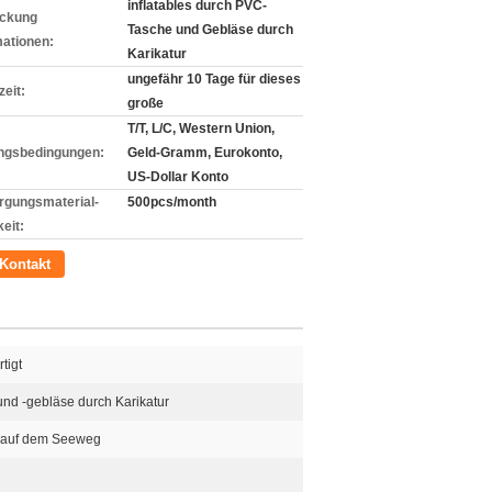
inflatables durch PVC-
ckung
Tasche und Gebläse durch
mationen:
Karikatur
ungefähr 10 Tage für dieses
zeit:
große
T/T, L/C, Western Union,
ngsbedingungen:
Geld-Gramm, Eurokonto,
US-Dollar Konto
rgungsmaterial-
500pcs/month
eit:
Kontakt
tigt
nd -gebläse durch Karikatur
r auf dem Seeweg