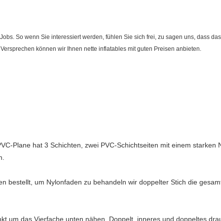
bs. So wenn Sie interessiert werden, fühlen Sie sich frei, zu sagen uns, dass da
. Versprechen können wir Ihnen nette inflatables mit guten Preisen anbieten.
-Plane hat 3 Schichten, zwei PVC-Schichtseiten mit einem starken N
n.
bestellt, um Nylonfaden zu behandeln wir doppelter Stich die gesamte
nkt um das Vierfache unten nähen. Doppelt, inneres und doppeltes dr