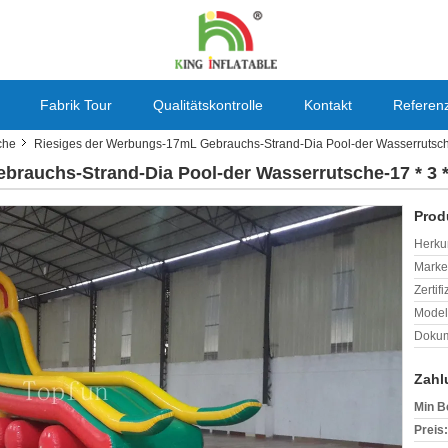
Fabrik Tour
Qualitätskontrolle
Kontakt
Referen
che
Riesiges der Werbungs-17mL Gebrauchs-Strand-Dia Pool-der Wasserrutsche
rauchs-Strand-Dia Pool-der Wasserrutsche-17 * 3 
Prod
Herkun
Mark
Zertif
Model
Dokum
Zahl
Min B
Preis: