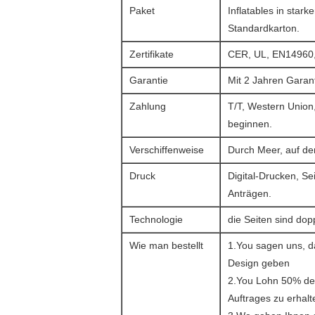
Paket
Inflatables in star
Standardkarton.
Zertifikate
CER, UL, EN14960
Garantie
Mit 2 Jahren Garan
Zahlung
T/T, Western Unio
beginnen.
Verschiffenweise
Durch Meer, auf de
Druck
Digital-Drucken, S
Anträgen.
Technologie
die Seiten sind do
Wie man bestellt
1.You sagen uns, da
Design geben
2.You Lohn 50% de
Auftrages zu erhal