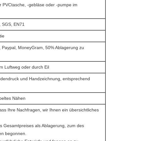
ker PVCtasche, -gebläse oder -pumpe im
, SGS, EN71
tie
n, Paypal, MoneyGram, 50% Ablagerung zu
m Luftweg oder durch Eil
eidendruck und Handzeichnung, entsprechend
ppeltes Nähen
ss Ihre Nachfragen, wir Ihnen ein übersichtliches
s Gesamtpreises als Ablagerung, zum des
ten begonnen.