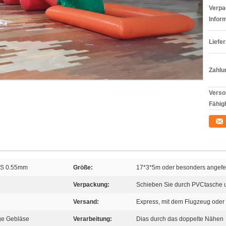
Verpa
Infor
Liefer
Zahlu
Verso
Fähigk
OS 0.55mm
Größe:
17*3*5m oder besonders angefer
Verpackung:
Schieben Sie durch PVCtasche u
Versand:
Express, mit dem Flugzeug ode
ige Gebläse
Verarbeitung:
Dias durch das doppelte Nähen