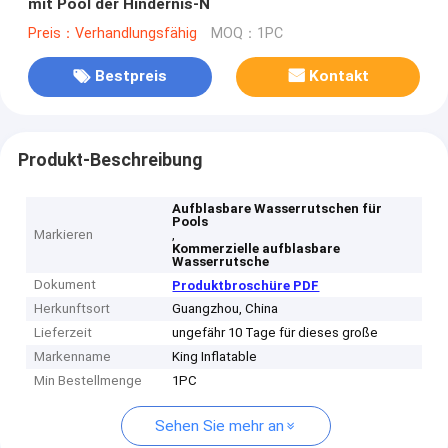
mit Pool der Hindernis-N
Preis：Verhandlungsfähig
MOQ：1PC
Bestpreis
Kontakt
Produkt-Beschreibung
Aufblasbare Wasserrutschen für
Pools
Markieren
,
Kommerzielle aufblasbare
Wasserrutsche
Dokument
Produktbroschüre PDF
Herkunftsort
Guangzhou, China
Lieferzeit
ungefähr 10 Tage für dieses große
Markenname
King Inflatable
Min Bestellmenge
1PC
Sehen Sie mehr an