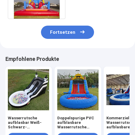
Wasserrutsche mit Pool
der Hindernis-N
Fortsetzen
Empfohlene Produkte
Wasserrutsche
Doppelspurige PVC
Kommerzielle
aufblasbar Weiß-
aufblasbare
Wasserrutsch
Schwarz-
Wasserrutsche
aufblasbare K
Wasserrutsche
Kombination mit
Outdoor-Spiel