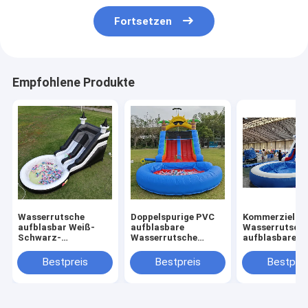
Fortsetzen
Empfohlene Produkte
Wasserrutsche
Doppelspurige PVC
Kommerzielle
aufblasbar Weiß-
aufblasbare
Wasserrutsch
Schwarz-
Wasserrutsche
aufblasbare K
Wasserrutsche
Kombination mit
Outdoor-Spiel
Kinderrutsche mit
Pool Hindernis
Nasse Trocke
Bestpreis
Bestpreis
Bestprei
größerem Wasser-
Klettern aufblasbare
aufblasbare
Splash-Pool
Poolrutschen
Wasserrutsche
Wasser Splash