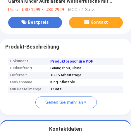
Garten Kinder Aufblasbare Wasserrutsche mit
Schwimmbad
Preis：USD 1299 ~ USD 2999
MOQ：1 Satz
Bestpreis
Kontakt
Produkt-Beschreibung
Dokument
Produktbroschüre PDF
Herkunftsort
Guangzhou, China
Lieferzeit
10-15 Arbeitstage
Markenname
King Inflatable
Min Bestellmenge
1 Satz
Sehen Sie mehr an
Kontaktdaten