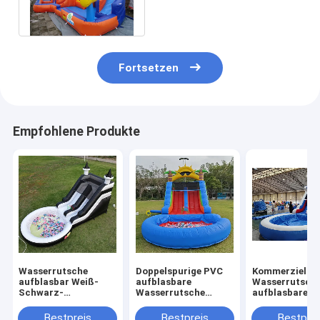
Kinderwasser-Spiele
Fortsetzen
Empfohlene Produkte
Wasserrutsche
Doppelspurige PVC
Kommerzielle
aufblasbar Weiß-
aufblasbare
Wasserrutsch
Schwarz-
Wasserrutsche
aufblasbare K
Wasserrutsche
Kombination mit
Outdoor-Spiel
Kinderrutsche mit
Pool Hindernis
Nasse Trocke
Bestpreis
Bestpreis
Bestprei