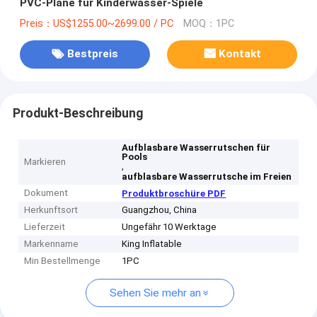
PVC-Plane für Kinderwasser-Spiele
Preis：US$1255.00~2699.00 / PC
MOQ：1PC
Bestpreis
Kontakt
Produkt-Beschreibung
Aufblasbare Wasserrutschen für
Pools
Markieren
,
aufblasbare Wasserrutsche im Freien
Dokument
Produktbroschüre PDF
Herkunftsort
Guangzhou, China
Lieferzeit
Ungefähr 10 Werktage
Markenname
King Inflatable
Min Bestellmenge
1PC
Sehen Sie mehr an