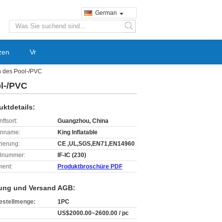
German
search
zen
Vr
n des Pool-/PVC
ol-/PVC
uktdetails:
ftsort:
Guangzhou, China
enname:
King Inflatable
izierung:
CE ,UL,SGS,EN71,EN14960
lnummer:
IF-IC (230)
ent:
Produktbroschüre PDF
ung und Versand AGB:
estellmenge:
1PC
US$2000.00~2600.00 / pc