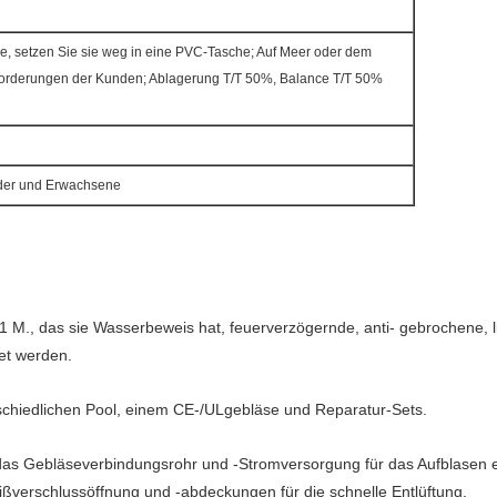
lle, setzen Sie sie weg in eine PVC-Tasche; Auf Meer oder dem
orderungen der Kunden; Ablagerung T/T 50%, Balance T/T 50%
nder und Erwachsene
 2,1 M., das sie Wasserbeweis hat, feuerverzögernde, anti- gebrochene, 
et werden.
rschiedlichen Pool, einem CE-/ULgebläse und Reparatur-Sets.
 das Gebläseverbindungsrohr und -Stromversorgung für das Aufblasen ei
ißverschlussöffnung und -abdeckungen für die schnelle Entlüftung.