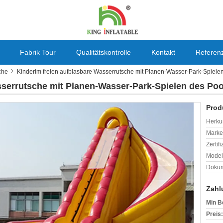
Fabrik Tour
Qualitätskontrolle
Kontakt
Referen
che
Kinderim freien aufblasbare Wasserrutsche mit Planen-Wasser-Park-Spiele
sserrutsche mit Planen-Wasser-Park-Spielen des Po
Prod
Herkun
Mark
Zertif
Model
Dokum
Zahl
Min B
Preis: