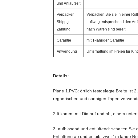
und Anlaufzeit
Verpacken
Verpacken Sie sie in einer Ro
Shippg
Luftweg entsprechend den Anf
Zahlung
nach Waren sind bereit
Garantie
mit 1-jähriger Garantie
Anwendung
Unterhaltung im Freien für Ki
Details:
Plane 1.PVC: örtlich festgelegte Breite ist
regnerischen und sonnigen Tagen verwend
2.It kommt mit Dia auf und ab, einem unte
3. aufblasend und entlüftend: schalten Sie
Entlüftung ab und es gibt zwei 1m lange Re