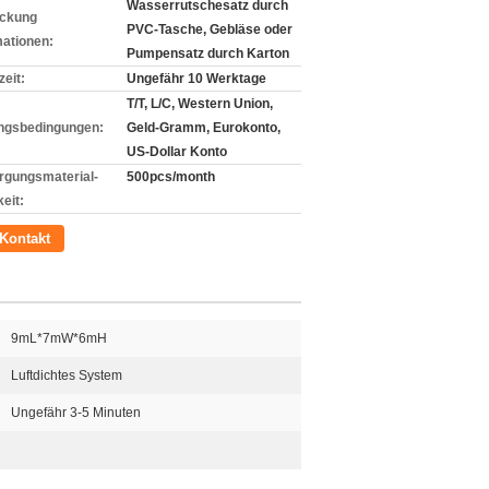
Wasserrutschesatz durch
ckung
PVC-Tasche, Gebläse oder
mationen:
Pumpensatz durch Karton
zeit:
Ungefähr 10 Werktage
T/T, L/C, Western Union,
ngsbedingungen:
Geld-Gramm, Eurokonto,
US-Dollar Konto
rgungsmaterial-
500pcs/month
eit:
Kontakt
9mL*7mW*6mH
Luftdichtes System
Ungefähr 3-5 Minuten