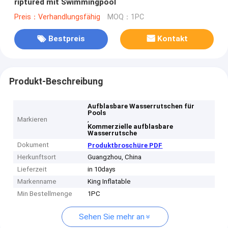
riptured mit Swimmingpool
Preis：Verhandlungsfähig
MOQ：1PC
Bestpreis
Kontakt
Produkt-Beschreibung
Aufblasbare Wasserrutschen für
Pools
Markieren
,
Kommerzielle aufblasbare
Wasserrutsche
Dokument
Produktbroschüre PDF
Herkunftsort
Guangzhou, China
Lieferzeit
in 10days
Markenname
King Inflatable
Min Bestellmenge
1PC
Sehen Sie mehr an