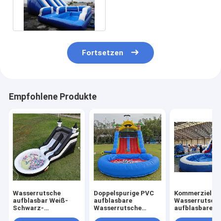
Wasserrutsche Unti-
riptured mit
Swimmingpool
Fortsetzen
Empfohlene Produkte
Wasserrutsche
Doppelspurige PVC
Kommerzielle
aufblasbar Weiß-
aufblasbare
Wasserrutsch
Schwarz-
Wasserrutsche
aufblasbare K
Wasserrutsche
Kombination mit
Outdoor-Spiel