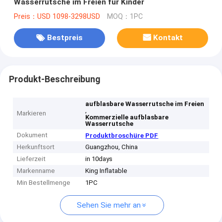
Wasserrutsche im Freien für Kinder
Preis：USD 1098-3298USD
MOQ：1PC
Bestpreis
Kontakt
Produkt-Beschreibung
aufblasbare Wasserrutsche im Freien
,
Markieren
Kommerzielle aufblasbare
Wasserrutsche
Dokument
Produktbroschüre PDF
Herkunftsort
Guangzhou, China
Lieferzeit
in 10days
Markenname
King Inflatable
Min Bestellmenge
1PC
Sehen Sie mehr an