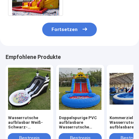
Wasserrutsche im Freien
für Kinder
Fortsetzen
Empfohlene Produkte
Wasserrutsche
Doppelspurige PVC
Kommerzielle
aufblasbar Weiß-
aufblasbare
Wasserrutsch
Schwarz-
Wasserrutsche
aufblasbare K
Wasserrutsche
Kombination mit
Outdoor-Spiel
Kinderrutsche mit
Pool Hindernis
Nasse Trocke
Bestpreis
Bestpreis
Bestprei