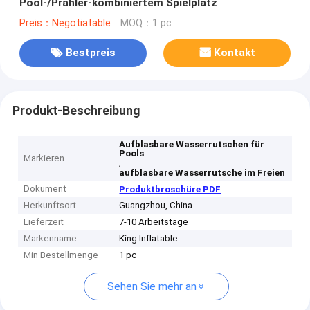
Pool-/Prahler-kombiniertem Spielplatz
Preis：Negotiatable
MOQ：1 pc
Bestpreis
Kontakt
Produkt-Beschreibung
Aufblasbare Wasserrutschen für
Pools
Markieren
,
aufblasbare Wasserrutsche im Freien
Dokument
Produktbroschüre PDF
Herkunftsort
Guangzhou, China
Lieferzeit
7-10 Arbeitstage
Markenname
King Inflatable
Min Bestellmenge
1 pc
Sehen Sie mehr an