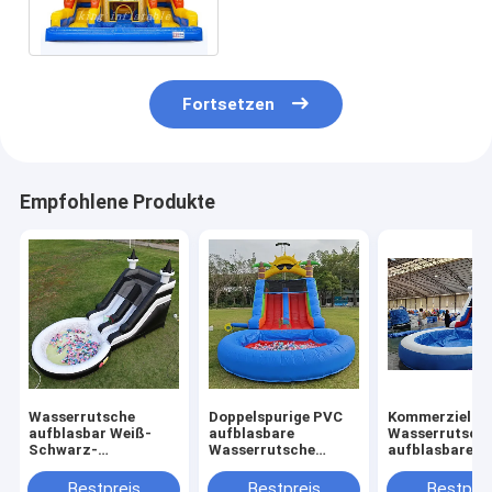
kombiniertem Spielplatz
Fortsetzen
Empfohlene Produkte
Wasserrutsche
Doppelspurige PVC
Kommerzielle
aufblasbar Weiß-
aufblasbare
Wasserrutsch
Schwarz-
Wasserrutsche
aufblasbare K
Wasserrutsche
Kombination mit
Outdoor-Spiel
Kinderrutsche mit
Pool Hindernis
Nasse Trocke
Bestpreis
Bestpreis
Bestprei