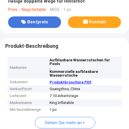
riesige doppelte Wege für Hinterhof
Preis：Negotiatable
MOQ：1 pc
Bestpreis
Kontakt
Produkt-Beschreibung
Aufblasbare Wasserrutschen für
Pools
Markieren
,
Kommerzielle aufblasbare
Wasserrutsche
Dokument
Produktbroschüre PDF
Herkunftsort
Guangzhou, China
Lieferzeit
7-10 Arbeitstage
Markenname
King Inflatable
Min Bestellmenge
1 pc
Sehen Sie mehr an