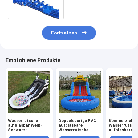
Wasserrutsche-riesige
doppelte Wege für
Hinterhof
Fortsetzen
Empfohlene Produkte
Wasserrutsche
Doppelspurige PVC
Kommerzielle
aufblasbar Weiß-
aufblasbare
Wasserrutsch
Schwarz-
Wasserrutsche
aufblasbare K
Wasserrutsche
Kombination mit
Outdoor-Spiel