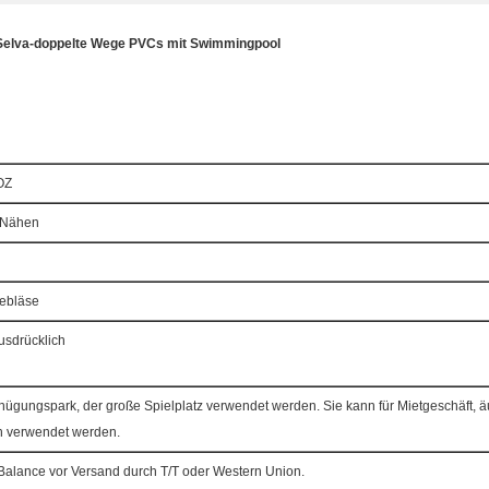
Selva-doppelte Wege PVCs mit Swimmingpool
OZ
s Nähen
ebläse
usdrücklich
nügungspark, der große Spielplatz verwendet werden. Sie kann für Mietgeschäft, 
h verwendet werden.
Balance vor Versand durch T/T oder Western Union.