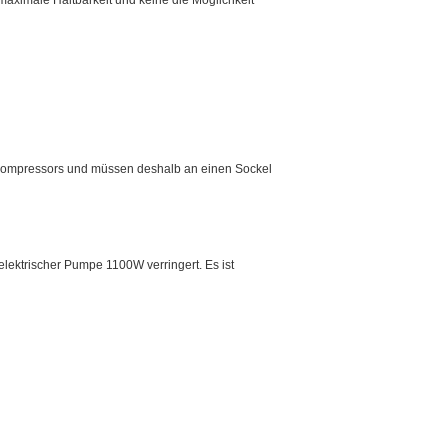
aximale Haltbarkeit und keine die Möglichkeit
n Kompressors und müssen deshalb an einen Sockel
ektrischer Pumpe 1100W verringert. Es ist