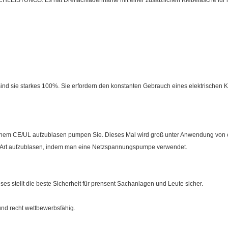
HLEISTUNGS. Es hat Dreifachfadennähte mit einer zusätzlichen Klebelasche für m
 sind sie starkes 100%. Sie erfordern den konstanten Gebrauch eines elektrische
inem CE/UL aufzublasen pumpen Sie. Dieses Mal wird groß unter Anwendung von el
elle Art aufzublasen, indem man eine Netzspannungspumpe verwendet.
ses stellt die beste Sicherheit für prensent Sachanlagen und Leute sicher.
und recht wettbewerbsfähig.