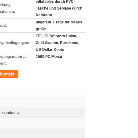
inflatables durch PVC-
ckung
Tasche und Gebläse durch
mationen:
Karikatur
ungefähr 7 Tage für dieses
zeit:
große
T/T, L/C, Western Union,
ngsbedingungen:
Geld-Gramm, Eurokonto,
US-Dollar Konto
rgungsmaterial-
1500 PC/Monat
eit:
Kontakt
 besonders an