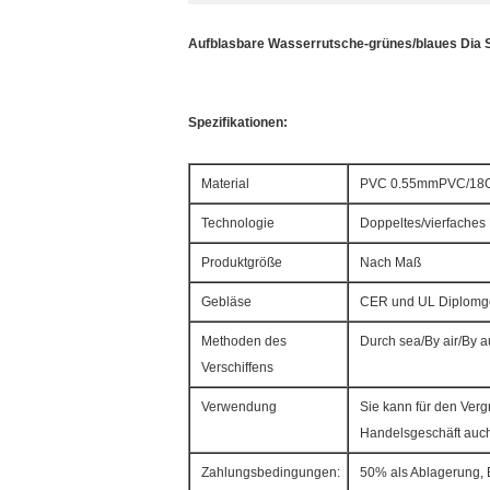
Aufblasbare Wasserrutsche-grünes/blaues Dia 
Spezifikationen:
Material
PVC 0.55mmPVC/18
Technologie
Doppeltes/vierfache
Produktgröße
Nach Maß
Gebläse
CER und UL Diplomg
Methoden des
Durch sea/By air/By a
Verschiffens
Verwendung
Sie kann für den Verg
Handelsgeschäft auc
Zahlungsbedingungen:
50% als Ablagerung, 