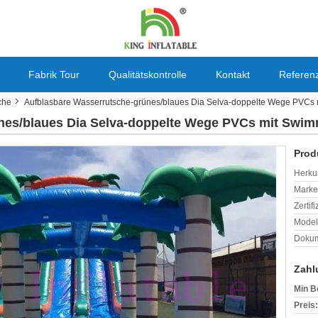
Fabrik Tour
Qualitätskontrolle
Kontakt
Referen
che
Aufblasbare Wasserrutsche-grünes/blaues Dia Selva-doppelte Wege PVCs
nes/blaues Dia Selva-doppelte Wege PVCs mit Swi
Prod
Herkun
Mark
Zertif
Model
Dokum
Zahl
Min B
Preis: