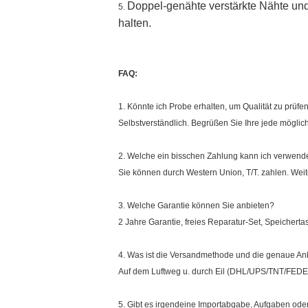
Doppel-genähte verstärkte Nähte und
5.
halten.
FAQ:
1. Könnte ich Probe erhalten, um Qualität zu prüfe
Selbstverständlich. Begrüßen Sie Ihre jede möglic
2. Welche ein bisschen Zahlung kann ich verwen
Sie können durch Western Union, T/T. zahlen. Weitere
3. Welche Garantie können Sie anbieten?
2 Jahre Garantie, freies Reparatur-Set, Speichert
4. Was ist die Versandmethode und die genaue Ank
Auf dem Luftweg u. durch Eil (DHL/UPS/TNT/FEDEX
5. Gibt es irgendeine Importabgabe, Aufgaben ode