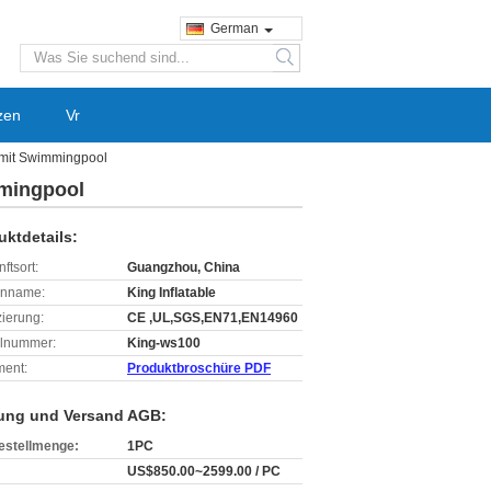
German
search
zen
Vr
 mit Swimmingpool
mmingpool
uktdetails:
ftsort:
Guangzhou, China
enname:
King Inflatable
izierung:
CE ,UL,SGS,EN71,EN14960
lnummer:
King-ws100
ent:
Produktbroschüre PDF
ung und Versand AGB:
estellmenge:
1PC
US$850.00~2599.00 / PC