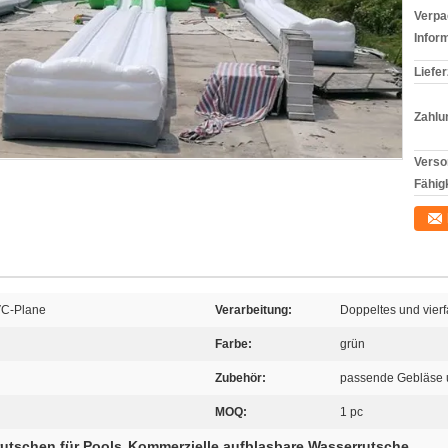
Verpa
Infor
Liefer
Zahlu
Verso
Fähigk
VC-Plane
Verarbeitung:
Doppeltes und vier
Farbe:
grün
Zubehör:
passende Gebläse u
MOQ:
1 pc
utschen für Pools
Kommerzielle aufblasbare Wasserrutsche
,