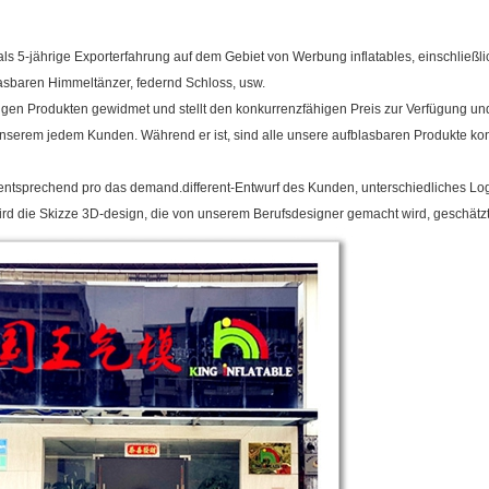
ls 5-jährige Exporterfahrung auf dem Gebiet von Werbung inflatables, einschließl
asbaren Himmeltänzer, federnd Schloss, usw.
tigen Produkten gewidmet und stellt den konkurrenzfähigen Preis zur Verfügung un
erem jedem Kunden. Während er ist, sind alle unsere aufblasbaren Produkte ko
entsprechend pro das demand.different-Entwurf des Kunden, unterschiedliches Log
t, wird die Skizze 3D-design, die von unserem Berufsdesigner gemacht wird, geschätz