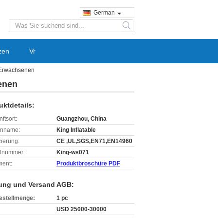
German
search
zen
Vr
r Erwachsenen
enen
uktdetails:
ftsort:
Guangzhou, China
enname:
King Inflatable
izierung:
CE ,UL,SGS,EN71,EN14960
lnummer:
King-ws071
ent:
Produktbroschüre PDF
ung und Versand AGB:
estellmenge:
1 pc
USD 25000-30000