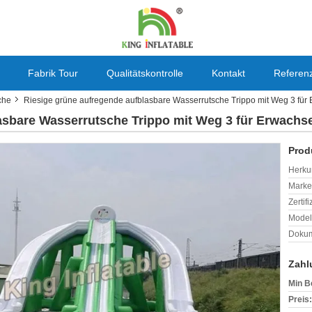
Fabrik Tour
Qualitätskontrolle
Kontakt
Referen
che
Riesige grüne aufregende aufblasbare Wasserrutsche Trippo mit Weg 3 fü
asbare Wasserrutsche Trippo mit Weg 3 für Erwachs
Prod
Herkun
Mark
Zertif
Model
Dokum
Zahl
Min B
Preis: