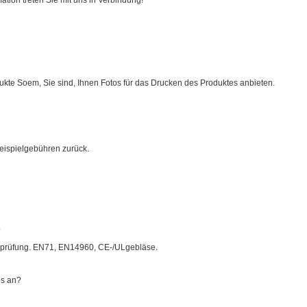
ation treten Sie mit uns in Verbindung!
ukte Soem, Sie sind, Ihnen Fotos für das Drucken des Produktes anbieten.
Beispielgebühren zurück.
?
gsprüfung. EN71, EN14960, CE-/ULgebläse.
es an?