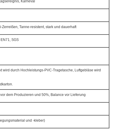
rtagsereignis, Karneval
i-Zerreißen, Tanne-resistent, stark und dauerhaft
 EN71, SGS
t wird durch Hochleistungs-PVC-Tragetasche, Luftgebläse wird
dkarton.
vor dem Produzieren und 50%, Balance vor Lieferung
legungsmaterial und -kleber)