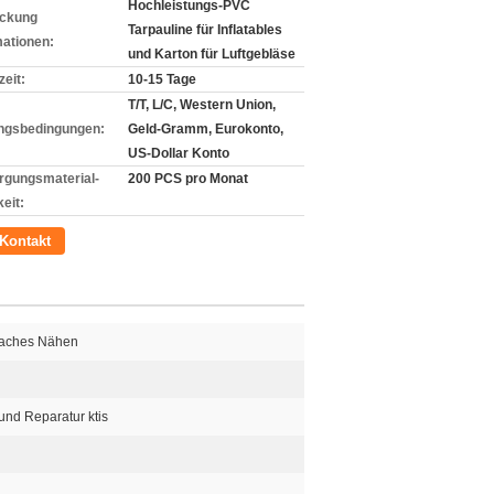
Hochleistungs-PVC
ckung
Tarpauline für Inflatables
mationen:
und Karton für Luftgebläse
zeit:
10-15 Tage
T/T, L/C, Western Union,
ngsbedingungen:
Geld-Gramm, Eurokonto,
US-Dollar Konto
rgungsmaterial-
200 PCS pro Monat
eit:
Kontakt
faches Nähen
nd Reparatur ktis