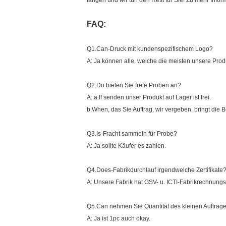
fangen und wir tun den Rest für Sie! Zu mehr Inform
FAQ:
Q1.Can-Druck mit kundenspezifischem Logo?
A: Ja können alle, welche die meisten unsere Prod
Q2.Do bieten Sie freie Proben an?
A: a.If senden unser Produkt auf Lager ist frei.
b.When, das Sie Auftrag, wir vergeben, bringt die 
Q3.Is-Fracht sammeln für Probe?
A: Ja sollte Käufer es zahlen.
Q4.Does-Fabrikdurchlauf irgendwelche Zertifikate
A: Unsere Fabrik hat GSV- u. ICTI-Fabrikrechnun
Q5.Can nehmen Sie Quantität des kleinen Auftrag
A: Ja ist 1pc auch okay.