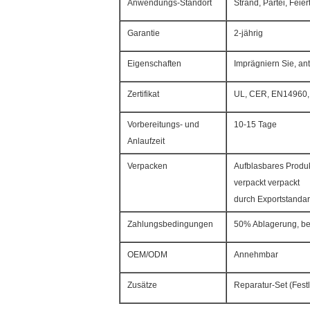
Anwendungs-Standort
Strand, Partei, Feie
Garantie
2-jährig
Eigenschaften
Imprägniern Sie, ant
Zertifikat
UL, CER, EN14960,
Vorbereitungs- und
10-15 Tage
Anlaufzeit
Verpacken
Aufblasbares Produk
verpackt verpackt
durch Exportstandar
Zahlungsbedingungen
50% Ablagerung, be
OEM/ODM
Annehmbar
Zusätze
Reparatur-Set (Fest