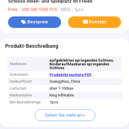
Schloss-Innen- und Spielplatz im Freien
Preis：USD 500-1500 PCS
MOQ：1pcs
Bestpreis
Kontakt
Produkt-Beschreibung
,
aufgeblähtes springendes Schloss
Markieren
Kinderaufblasbares springendes
Schloss
Dokument
Produktbroschüre PDF
Herkunftsort
Guangzhou, China
Lieferzeit
über 7-10days
Markenname
King Inflatable
Min Bestellmenge
1pcs
Sehen Sie mehr an