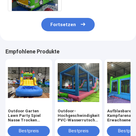
Spielplatz im Freien
Fortsetzen
Empfohlene Produkte
Outdoor Garten
Outdoor-
Aufblasbare
Lawn Party Spiel
Hochgeschwindigkeits-
Kampfarena
Nasse Trocken
PVC-Wasserrutsche
Erwachsene Ki
aufblasbare
mit großen
Trampolinpar
Sprunghaus Combo
Aufblasen
Aufblasbare
Bestpreis
Bestpreis
Bestprei
Hindernisplatz mit
Gladiatoren K