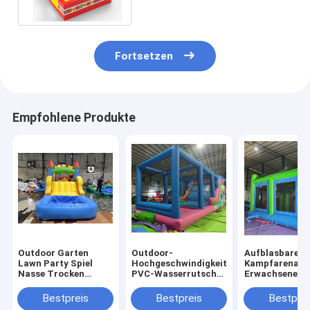
für Handelsunterhaltung
Fortsetzen
Empfohlene Produkte
Outdoor Garten
Outdoor-
Aufblasbare
Lawn Party Spiel
Hochgeschwindigkeits-
Kampfarena
Nasse Trocken
PVC-Wasserrutsche
Erwachsene Ki
aufblasbare
mit großen
Trampolinpar
Sprunghaus Combo
Aufblasen
Aufblasbare
Bestpreis
Bestpreis
Bestprei
Hindernisplatz mit
Gladiatoren K