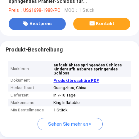
springendes Prahler-Schloss für
Handelsunterhaltung
Preis：US$1698-1988/PC
MOQ：1 Stück
Bestpreis
Kontakt
Produkt-Beschreibung
,
aufgeblähtes springendes Schloss
Markieren
Kinderaufblasbares springendes
Schloss
Dokument
Produktbroschüre PDF
Herkunftsort
Guangzhou, China
Lieferzeit
In 7-10 Tage
Markenname
King Inflatable
Min Bestellmenge
1 Stück
Sehen Sie mehr an