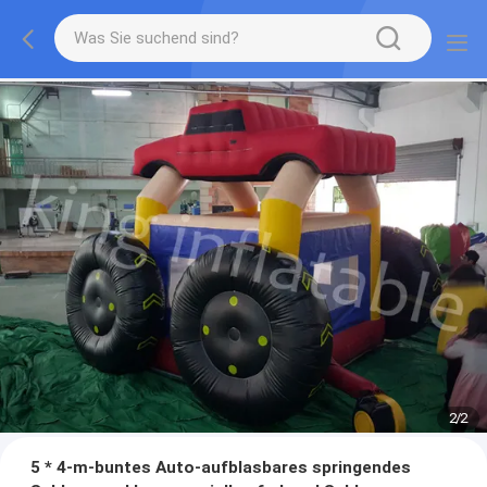
2
/
2
5 * 4-m-buntes Auto-aufblasbares springendes