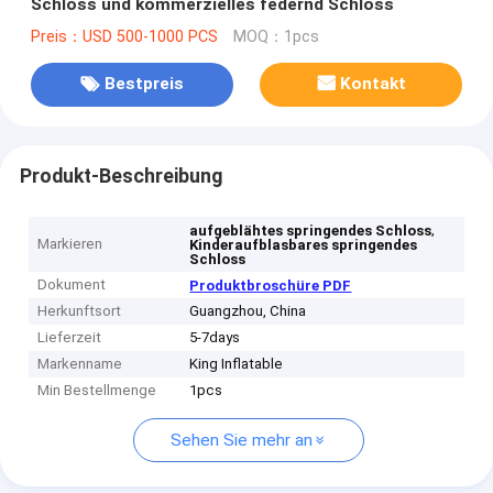
Schloss und kommerzielles federnd Schloss
Preis：USD 500-1000 PCS
MOQ：1pcs
Bestpreis
Kontakt
Produkt-Beschreibung
,
aufgeblähtes springendes Schloss
Markieren
Kinderaufblasbares springendes
Schloss
Dokument
Produktbroschüre PDF
Herkunftsort
Guangzhou, China
Lieferzeit
5-7days
Markenname
King Inflatable
Min Bestellmenge
1pcs
Sehen Sie mehr an