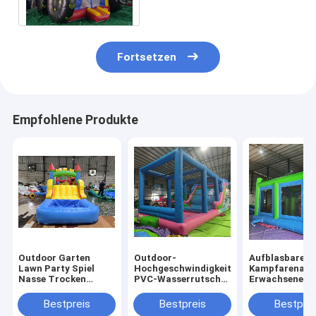
federnd Schloss
Fortsetzen
Empfohlene Produkte
Outdoor Garten
Outdoor-
Aufblasbare
Lawn Party Spiel
Hochgeschwindigkeits-
Kampfarena
Nasse Trocken
PVC-Wasserrutsche
Erwachsene Ki
aufblasbare
mit großen
Trampolinpar
Sprunghaus Combo
Aufblasen
Aufblasbare
Bestpreis
Bestpreis
Bestprei
Hindernisplatz mit
Gladiatoren K