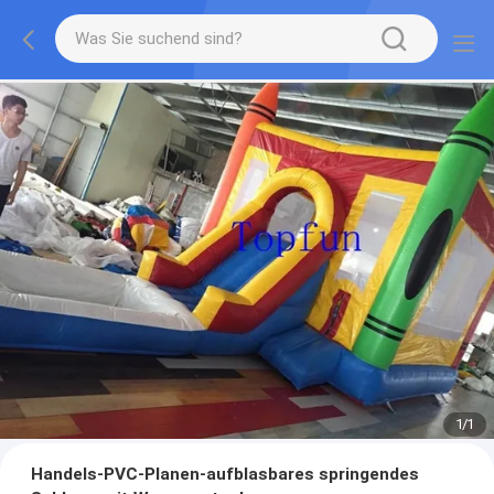
1
/
1
Handels-PVC-Planen-aufblasbares springendes