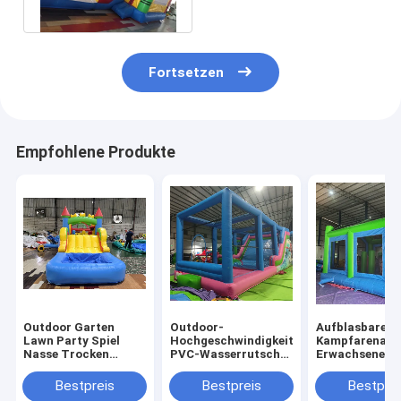
Wasserrutschen
Fortsetzen
Empfohlene Produkte
Outdoor Garten
Outdoor-
Aufblasbare
Lawn Party Spiel
Hochgeschwindigkeits-
Kampfarena
Nasse Trocken
PVC-Wasserrutsche
Erwachsene Ki
aufblasbare
mit großen
Trampolinpar
Sprunghaus Combo
Aufblasen
Aufblasbare
Bestpreis
Bestpreis
Bestprei
Hindernisplatz mit
Gladiatoren K