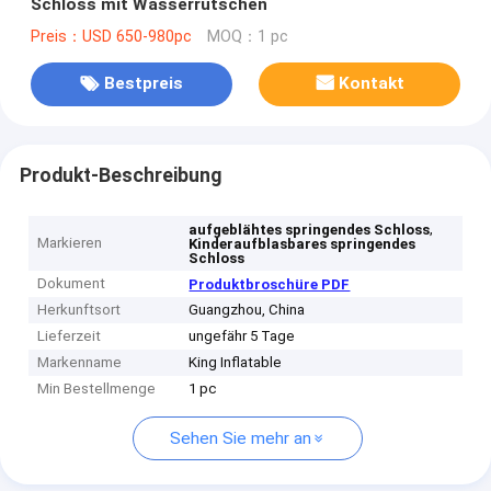
Schloss mit Wasserrutschen
Preis：USD 650-980pc
MOQ：1 pc
Bestpreis
Kontakt
Produkt-Beschreibung
,
aufgeblähtes springendes Schloss
Markieren
Kinderaufblasbares springendes
Schloss
Dokument
Produktbroschüre PDF
Herkunftsort
Guangzhou, China
Lieferzeit
ungefähr 5 Tage
Markenname
King Inflatable
Min Bestellmenge
1 pc
Sehen Sie mehr an