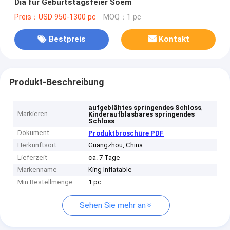
Dia für Geburtstagsfeier Soem
Preis：USD 950-1300 pc
MOQ：1 pc
Bestpreis
Kontakt
Produkt-Beschreibung
,
aufgeblähtes springendes Schloss
Markieren
Kinderaufblasbares springendes
Schloss
Dokument
Produktbroschüre PDF
Herkunftsort
Guangzhou, China
Lieferzeit
ca. 7 Tage
Markenname
King Inflatable
Min Bestellmenge
1 pc
Sehen Sie mehr an