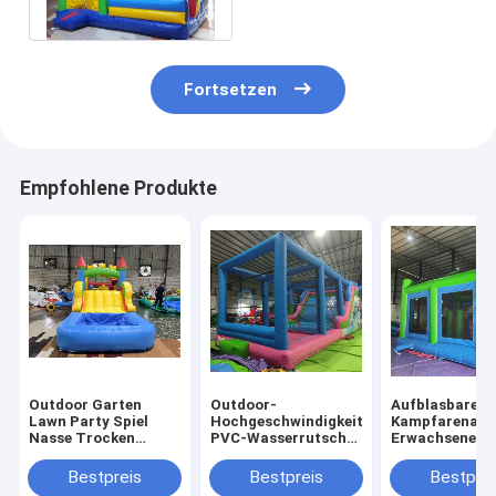
Geburtstagsfeier Soem
Fortsetzen
Empfohlene Produkte
Outdoor Garten
Outdoor-
Aufblasbare
Lawn Party Spiel
Hochgeschwindigkeits-
Kampfarena
Nasse Trocken
PVC-Wasserrutsche
Erwachsene Ki
aufblasbare
mit großen
Trampolinpar
Sprunghaus Combo
Aufblasen
Aufblasbare
Bestpreis
Bestpreis
Bestprei
Hindernisplatz mit
Gladiatoren K