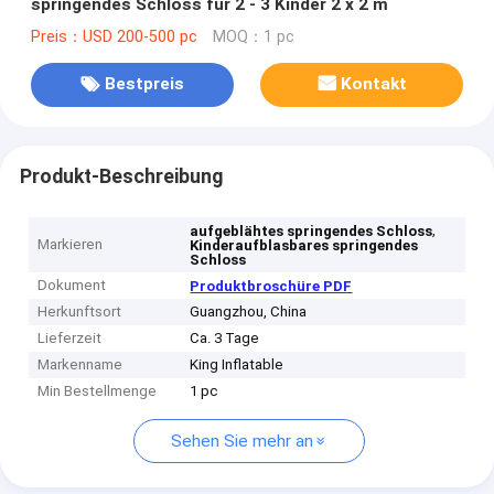
springendes Schloss für 2 - 3 Kinder 2 x 2 m
Preis：USD 200-500 pc
MOQ：1 pc
Bestpreis
Kontakt
Produkt-Beschreibung
,
aufgeblähtes springendes Schloss
Markieren
Kinderaufblasbares springendes
Schloss
Dokument
Produktbroschüre PDF
Herkunftsort
Guangzhou, China
Lieferzeit
Ca. 3 Tage
Markenname
King Inflatable
Min Bestellmenge
1 pc
Sehen Sie mehr an