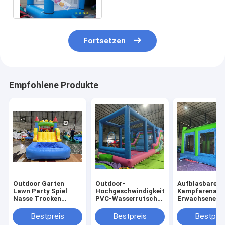
- 3 Kinder 2 x 2 m
Fortsetzen
Empfohlene Produkte
Outdoor Garten
Outdoor-
Aufblasbare
Lawn Party Spiel
Hochgeschwindigkeits-
Kampfarena
Nasse Trocken
PVC-Wasserrutsche
Erwachsene Ki
aufblasbare
mit großen
Trampolinpar
Sprunghaus Combo
Aufblasen
Aufblasbare
Bestpreis
Bestpreis
Bestprei
Hindernisplatz mit
Gladiatoren K