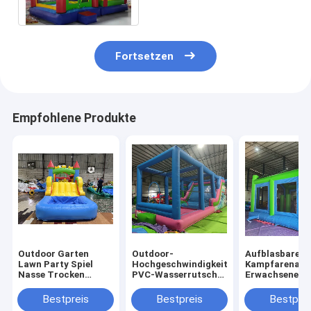
Freien mit Dia
Fortsetzen
Empfohlene Produkte
Outdoor Garten
Outdoor-
Aufblasbare
Lawn Party Spiel
Hochgeschwindigkeits-
Kampfarena
Nasse Trocken
PVC-Wasserrutsche
Erwachsene Ki
aufblasbare
mit großen
Trampolinpar
Sprunghaus Combo
Aufblasen
Aufblasbare
Bestpreis
Bestpreis
Bestprei
Hindernisplatz mit
Gladiatoren K