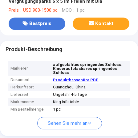
Vergnügungsparks 6 x 5 im Freien mit Dia
Preis：USD 980-1500 pc
MOQ：1 pc
Bestpreis
Kontakt
Produkt-Beschreibung
,
aufgeblähtes springendes Schloss
Markieren
Kinderaufblasbares springendes
Schloss
Dokument
Produktbroschüre PDF
Herkunftsort
Guangzhou, China
Lieferzeit
Ungefähr 4-5 Tage
Markenname
King Inflatable
Min Bestellmenge
1 pc
Sehen Sie mehr an