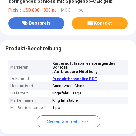
springendes Schloss mit Spongebob-CER gelb
Preis：USD 800-1300 pc
MOQ：1 pc
Bestpreis
Kontakt
Produkt-Beschreibung
Kinderaufblasbares springendes
Markieren
Schloss
,
Aufblasbare Hüpfburg
Dokument
Produktbroschüre PDF
Herkunftsort
Guangzhou, China
Lieferzeit
ungefähr 5 Tage
Markenname
King Inflatable
Min Bestellmenge
1 pc
Sehen Sie mehr an