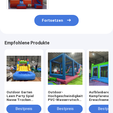
Spongebob-CER gelb
Fortsetzen
Empfohlene Produkte
Outdoor Garten
Outdoor-
Aufblasbare
Lawn Party Spiel
Hochgeschwindigkeits-
Kampfarena
Nasse Trocken
PVC-Wasserrutsche
Erwachsene Ki
aufblasbare
mit großen
Trampolinpar
Sprunghaus Combo
Aufblasen
Aufblasbare
Bestpreis
Bestpreis
Bestprei
Hindernisplatz mit
Gladiatoren K