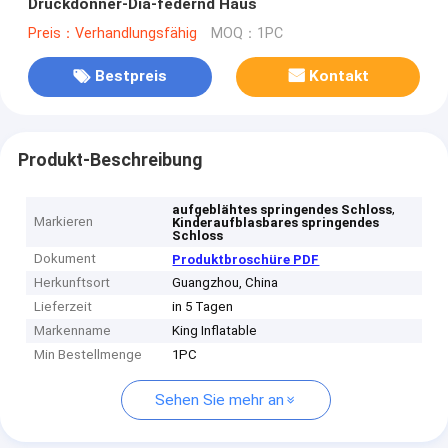
Druckdonner-Dia-federnd Haus
Preis：Verhandlungsfähig
MOQ：1PC
Bestpreis
Kontakt
Produkt-Beschreibung
,
aufgeblähtes springendes Schloss
Markieren
Kinderaufblasbares springendes
Schloss
Dokument
Produktbroschüre PDF
Herkunftsort
Guangzhou, China
Lieferzeit
in 5 Tagen
Markenname
King Inflatable
Min Bestellmenge
1PC
Sehen Sie mehr an