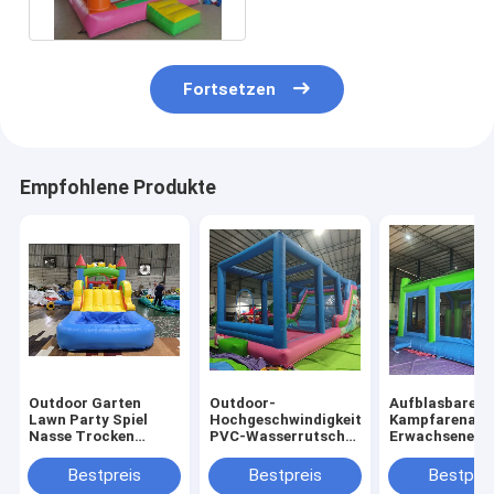
federnd Haus
Fortsetzen
Empfohlene Produkte
Outdoor Garten
Outdoor-
Aufblasbare
Lawn Party Spiel
Hochgeschwindigkeits-
Kampfarena
Nasse Trocken
PVC-Wasserrutsche
Erwachsene Ki
aufblasbare
mit großen
Trampolinpar
Sprunghaus Combo
Aufblasen
Aufblasbare
Bestpreis
Bestpreis
Bestprei
Hindernisplatz mit
Gladiatoren K