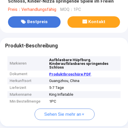
Schloss, Kinder-Nizza springende Spiele im Freien
Preis：Verhandlungsfähig
MOQ：1PC
Bestpreis
Kontakt
Produkt-Beschreibung
,
Aufblasbare Hüpfburg
Markieren
Kinderaufblasbares springendes
Schloss
Dokument
Produktbroschüre PDF
Herkunftsort
Guangzhou, China
Lieferzeit
5-7 Tage
Markenname
King Inflatable
Min Bestellmenge
1PC
Sehen Sie mehr an