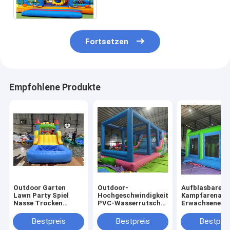
springende Spiele im Freien
Fortsetzen
Empfohlene Produkte
Outdoor Garten
Outdoor-
Aufblasbare
Lawn Party Spiel
Hochgeschwindigkeits-
Kampfarena
Nasse Trocken
PVC-Wasserrutsche
Erwachsene Ki
aufblasbare
mit großen
Trampolinpar
Sprunghaus Combo
Aufblasen
Aufblasbare
Bestpreis
Bestpreis
Bestprei
Hindernisplatz mit
Gladiatoren K