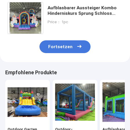
Aufblasbarer Aussteiger Kombo
Hinderniskurs Sprung Schloss
Haus mit Rutschen Ball Pit
Price： 1pc
Klettern Hindernis Bläser
Fortsetzen
Empfohlene Produkte
Outdoor Garten
Outdoor-
Aufblasbare