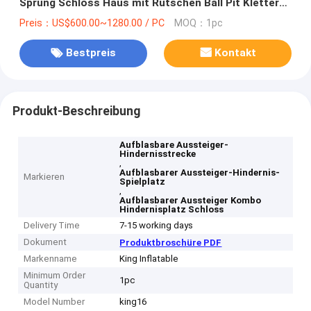
Sprung Schloss Haus mit Rutschen Ball Pit Klettern
Hindernis Bläser
Preis：US$600.00~1280.00 / PC
MOQ：1pc
Bestpreis
Kontakt
Produkt-Beschreibung
Aufblasbare Aussteiger-
Hindernisstrecke
,
Aufblasbarer Aussteiger-Hindernis-
Markieren
Spielplatz
,
Aufblasbarer Aussteiger Kombo
Hindernisplatz Schloss
Delivery Time
7-15 working days
Dokument
Produktbroschüre PDF
Markenname
King Inflatable
Minimum Order
1pc
Quantity
Model Number
king16