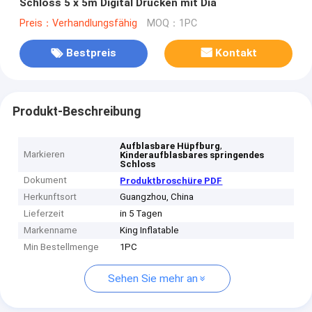
Schloss 5 x 5m Digital Drucken mit Dia
Preis：Verhandlungsfähig
MOQ：1PC
Bestpreis
Kontakt
Produkt-Beschreibung
,
Aufblasbare Hüpfburg
Markieren
Kinderaufblasbares springendes
Schloss
Dokument
Produktbroschüre PDF
Herkunftsort
Guangzhou, China
Lieferzeit
in 5 Tagen
Markenname
King Inflatable
Min Bestellmenge
1PC
Sehen Sie mehr an