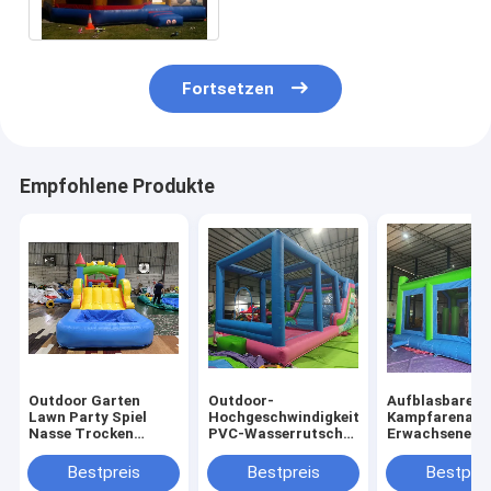
5m Digital Drucken mit Dia
Fortsetzen
Empfohlene Produkte
Outdoor Garten
Outdoor-
Aufblasbare
Lawn Party Spiel
Hochgeschwindigkeits-
Kampfarena
Nasse Trocken
PVC-Wasserrutsche
Erwachsene Ki
aufblasbare
mit großen
Trampolinpar
Sprunghaus Combo
Aufblasen
Aufblasbare
Bestpreis
Bestpreis
Bestprei
Hindernisplatz mit
Gladiatoren K