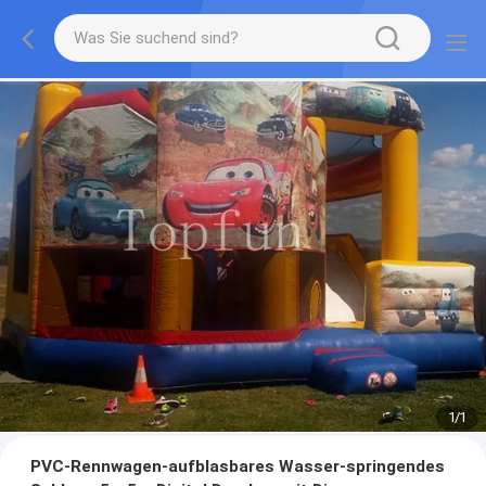
1
/
1
PVC-Rennwagen-aufblasbares Wasser-springendes