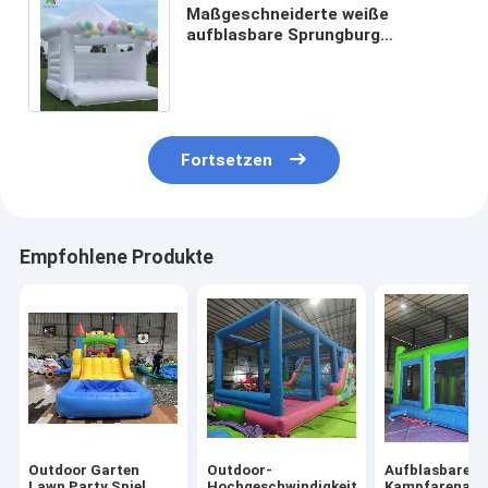
Maßgeschneiderte weiße
aufblasbare Sprungburg
Hochzeitsfeier Aussteigerhaus
mit kreisförmigem Dach
Fortsetzen
Empfohlene Produkte
Outdoor Garten
Outdoor-
Aufblasbare
Lawn Party Spiel
Hochgeschwindigkeits-
Kampfarena