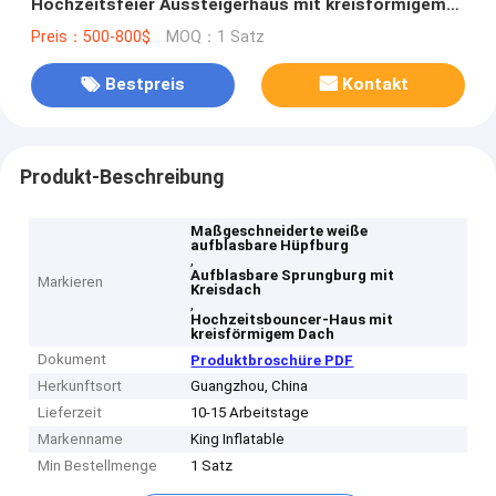
Hochzeitsfeier Aussteigerhaus mit kreisförmigem
Dach
Preis：500-800$
MOQ：1 Satz
Bestpreis
Kontakt
Produkt-Beschreibung
Maßgeschneiderte weiße
aufblasbare Hüpfburg
,
Aufblasbare Sprungburg mit
Markieren
Kreisdach
,
Hochzeitsbouncer-Haus mit
kreisförmigem Dach
Dokument
Produktbroschüre PDF
Herkunftsort
Guangzhou, China
Lieferzeit
10-15 Arbeitstage
Markenname
King Inflatable
Min Bestellmenge
1 Satz