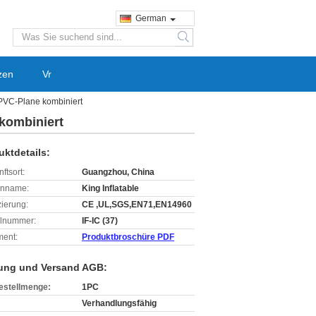
German
search
zen
Vr
PVC-Plane kombiniert
kombiniert
uktdetails:
ftsort:
Guangzhou, China
enname:
King Inflatable
izierung:
CE ,UL,SGS,EN71,EN14960
lnummer:
IF-IC (37)
ent:
Produktbroschüre PDF
ung und Versand AGB:
estellmenge:
1PC
Verhandlungsfähig