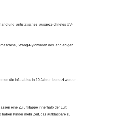
handlung, antistatisches, ausgezeichnetes UV-
fsmaschine, Strang-Nylonfaden des langlebigen
nten die inflatables in 10 Jahren benutzt werden.
lassen eine Zuluftklappe innerhalb der Luft
so haben Kinder mehr Zeit, das aufblasbare zu