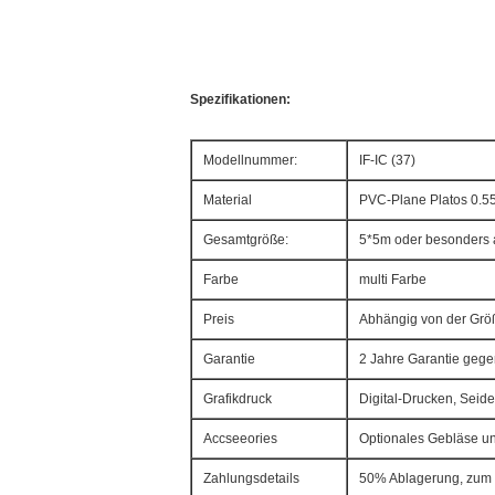
Spezifikationen:
Modellnummer:
IF-IC (37)
Material
PVC-Plane Platos 0.
Gesamtgröße:
5*5m oder besonders a
Farbe
multi Farbe
Preis
Abhängig von der Grö
Garantie
2 Jahre Garantie gegen
Grafikdruck
Digital-Drucken, Sei
Accseeories
Optionales Gebläse un
Zahlungsdetails
50% Ablagerung, zum d