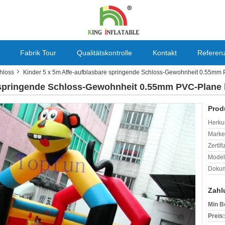
Fabrik Tour
Qualitätskontrolle
Kontakt
Referen
hloss
Kinder 5 x 5m Affe-aufblasbare springende Schloss-Gewohnheit 0.55mm 
e springende Schloss-Gewohnheit 0.55mm PVC-Plane 
Prod
Herkun
Mark
Zertif
Model
Dokum
Zahl
Min B
Preis: