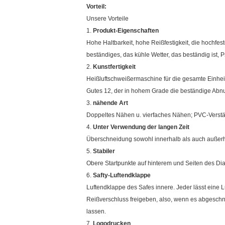
Vorteil:
Unsere Vorteile
1.
Produkt-Eigenschaften
Hohe Haltbarkeit, hohe Reißfestigkeit, die hochf
beständiges, das kühle Wetter, das beständig ist, 
2.
Kunstfertigkeit
Heißluftschweißermaschine für die gesamte Einhei
Gutes 12, der in hohem Grade die beständige Abnu
3.
nähende Art
Doppeltes Nähen u. vierfaches Nähen; PVC-Verstä
4.
Unter Verwendung der langen Zeit
Überschneidung sowohl innerhalb als auch außerhal
5.
Stabiler
Obere Startpunkte auf hinterem und Seiten des Diat
6.
Safty-Luftendklappe
Luftendklappe des Safes innere. Jeder lässt eine Lu
Reißverschluss freigeben, also, wenn es abgeschnit
lassen.
7.
Logodrucken