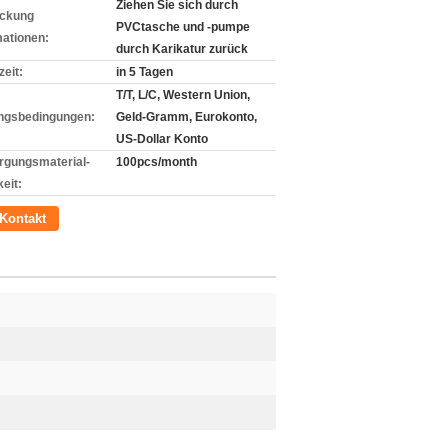
Ziehen Sie sich durch
ckung
PVCtasche und -pumpe
mationen:
durch Karikatur zurück
zeit:
in 5 Tagen
T/T, L/C, Western Union,
ngsbedingungen:
Geld-Gramm, Eurokonto,
US-Dollar Konto
rgungsmaterial-
100pcs/month
eit:
Kontakt