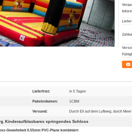
Verpa
Infor
Liefer
Zahlu
Verso
Fähigk
Lieferfrist:
in 5 Tagen
Paketvolumen:
1CBM
Versand:
Durch Eil auf dem Luftweg, durch Meer
rg
Kinderaufblasbares springendes Schloss
,
hloss-Gewohnheit 0.55mm PVC-Plane kombiniert