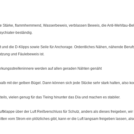
este Stärke, flammhemmend, Wasserbeweis, verblassen Beweis, die Anti-Mehltau-Be
Psychiater-beständig.
t und die D-Klipps sowie Seile für Anchorage. Ordentliches Nähen, nähende Beru
tzung und Fäulebeweis ist.
rkungsstreifeninnere werden auf allen geraden Nähten genäht
b mit der gelben Bügel. Dann können sich jede Stücke sehr stark halten, also kon
eils, vielen genug für das Tieing hinunter das Dia und machen es stabiler.
ftklappe über der Luft Reißverschluss für Schutz, anders als dieses freigeben, wir 
ten vom Strom ein plötzliches gibt, kann er die Luft langsam freigeben lassen, al