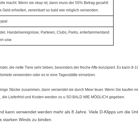
rolle macht. Wenn sie okay ist, dann muss der 50% Betrag gezahlt
 Geld erhielten, vereinbart so bald wie möglich versenden.
aypal
del, Handelsereignisse, Parteien, Clubs, Parks, entertainmentand
en usw.
Kinder, die nette Tiere sehr lieben, besonders der freche Affe konzipiert. Es kann 
lsmiete verwenden oder es in eine Tagesstätte einsetzen.
einige Stücke zusammen, dann versendet sie durch Meer teuer. Wenn Sie kaufen möc
, die Lieferfrist und Kosten werden zu u SO BALD WIE MÖGLICH gegeben.
kann verwendet werden mehr als 8 Jahre. Viele D-Klipps um die Unte
es starken Winds zu binden.