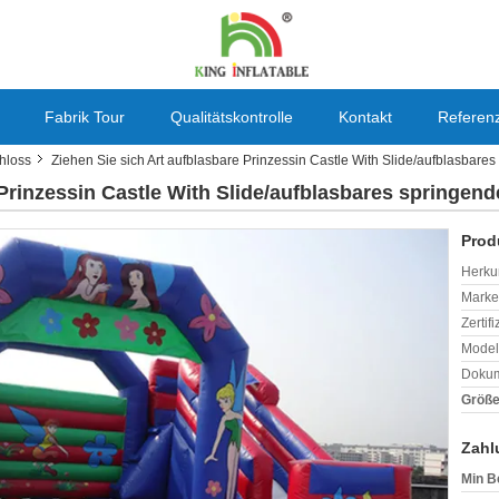
Fabrik Tour
Qualitätskontrolle
Kontakt
Referen
hloss
Ziehen Sie sich Art aufblasbare Prinzessin Castle With Slide/aufblasbares
 Prinzessin Castle With Slide/aufblasbares springen
Prod
Herkun
Mark
Zertif
Model
Dokum
Größe
Zahl
Min B