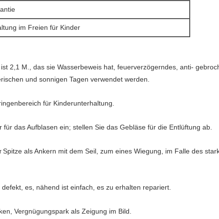
antie
tung im Freien für Kinder
e ist 2,1 M., das sie Wasserbeweis hat, feuerverzögerndes, anti- gebroc
nerischen und sonnigen Tagen verwendet werden.
ringenbereich für Kinderunterhaltung.
ür das Aufblasen ein; stellen Sie das Gebläse für die Entlüftung ab.
Spitze als Ankern mit dem Seil, zum eines Wiegung, im Falle
des star
r
defekt, es, nähend ist einfach, es zu erhalten repariert.
ken, Vergnügungspark als Zeigung im Bild.