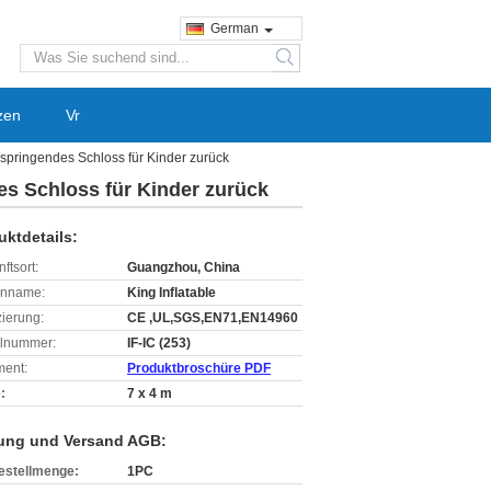
German
search
zen
Vr
 springendes Schloss für Kinder zurück
des Schloss für Kinder zurück
uktdetails:
ftsort:
Guangzhou, China
enname:
King Inflatable
izierung:
CE ,UL,SGS,EN71,EN14960
lnummer:
IF-IC (253)
ent:
Produktbroschüre PDF
:
7 x 4 m
ung und Versand AGB:
estellmenge:
1PC