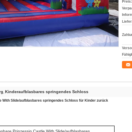
Preis:
Verpa
Infor
Liefer
Zahlu
Verso
Fähigk
rg
Kinderaufblasbares springendes Schloss
,
le With Slide/aufblasbares springendes Schloss für Kinder zurück
asbare Prinzessin Castle With Slide/aufblasbares