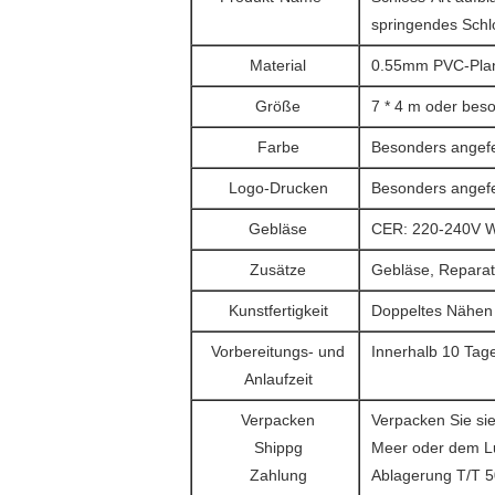
springendes Schlo
Material
0.55mm PVC-Pl
Größe
7 * 4 m oder bes
Farbe
Besonders angefe
Logo-Drucken
Besonders angefe
Gebläse
CER: 220-240V W
Zusätze
Gebläse, Repara
Kunstfertigkeit
Doppeltes Nähe
Vorbereitungs- und
Innerhalb 10 Tag
Anlaufzeit
Verpacken
Verpacken Sie sie
Shippg
Meer oder dem L
Zahlung
Ablagerung T/T 5