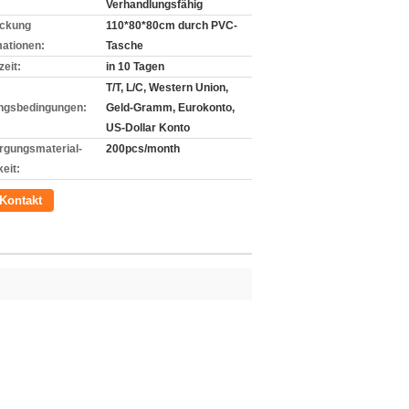
Verhandlungsfähig
ckung
110*80*80cm durch PVC-
mationen:
Tasche
zeit:
in 10 Tagen
T/T, L/C, Western Union,
ngsbedingungen:
Geld-Gramm, Eurokonto,
US-Dollar Konto
rgungsmaterial-
200pcs/month
eit:
Kontakt