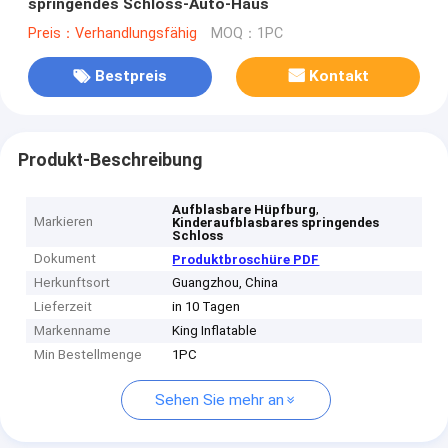
springendes Schloss-Auto-Haus
Preis：Verhandlungsfähig
MOQ：1PC
Bestpreis
Kontakt
Produkt-Beschreibung
,
Aufblasbare Hüpfburg
Markieren
Kinderaufblasbares springendes
Schloss
Dokument
Produktbroschüre PDF
Herkunftsort
Guangzhou, China
Lieferzeit
in 10 Tagen
Markenname
King Inflatable
Min Bestellmenge
1PC
Sehen Sie mehr an