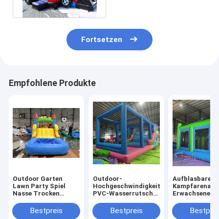
Auto-Haus
Fortsetzen
Empfohlene Produkte
Outdoor Garten
Outdoor-
Aufblasbare
Lawn Party Spiel
Hochgeschwindigkeits-
Kampfarena
Nasse Trocken
PVC-Wasserrutsche
Erwachsene Ki
aufblasbare
mit großen
Trampolinpar
Sprunghaus Combo
Aufblasen
Aufblasbare
Bestpreis
Bestpreis
Bestprei
Hindernisplatz mit
Gladiatoren K