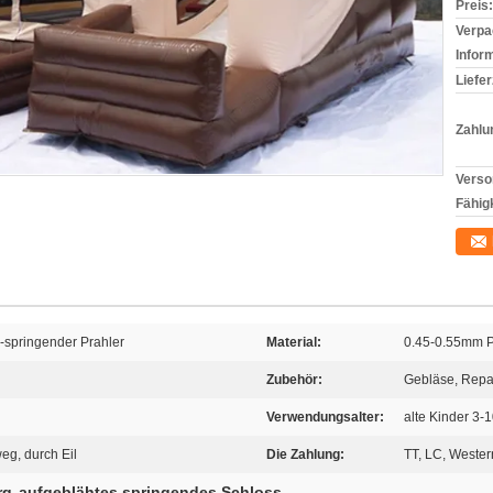
Preis:
Verpa
Infor
Liefer
Zahlu
Verso
Fähigk
-springender Prahler
Material:
0.45-0.55mm 
Zubehör:
Gebläse, Repa
Verwendungsalter:
alte Kinder 3-
eg, durch Eil
Die Zahlung:
TT, LC, Weste
rg
aufgeblähtes springendes Schloss