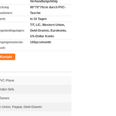
Verhandlungsfähig
ckung
90*70*70cm durch PVC-
mationen:
Tasche
zeit:
in 10 Tagen
T/T, L/C, Western Union,
ngsbedingungen:
Geld-Gramm, Eurokonto,
US-Dollar Konto
rgungsmaterial-
100pcs/month
eit:
Kontakt
PVC-Plane
ratur-Sets
10years
rn Union, Paypal, Geld-Gramm