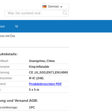
German
search
zen
Vr
ss mit Dia
uktdetails:
ftsort:
Guangzhou, China
enname:
King Inflatable
izierung:
CE ,UL,SGS,EN71,EN14960
lnummer:
IF-IC (248)
ent:
Produktbroschüre PDF
:
5 x 5 m
ung und Versand AGB:
estellmenge:
1PC