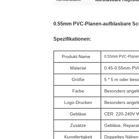
0.55mm PVC-Planen-aufblasbare Sch
Spezifikationen:
Produkt-Name
0.55mm PVC-Planen-
Material
0.45-0.55mm PV
Größe
5 * 5 m oder bes
Farbe
Besonders angefe
Logo-Drucken
Besonders angefe
Gebläse
CER: 220-240V W
Zusätze
Gebläse, Repara
Kunstfertigkeit
Doppeltes Nähe