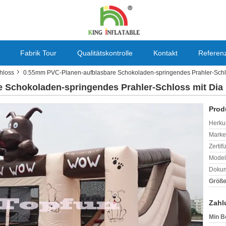
Fabrik Tour
Qualitätskontrolle
Kontakt
Referen
hloss
0.55mm PVC-Planen-aufblasbare Schokoladen-springendes Prahler-Schlo
 Schokoladen-springendes Prahler-Schloss mit Dia
Prod
Herkun
Mark
Zertif
Model
Dokum
Größe
Zahl
Min B