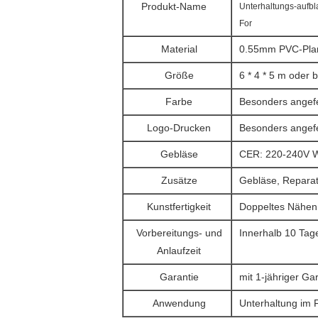
Produkt-Name
Unterhaltungs-aufbl
For
Material
0.55mm PVC-Pl
Größe
6 * 4 * 5 m oder 
Farbe
Besonders angefe
Logo-Drucken
Besonders angefe
Gebläse
CER: 220-240V W
Zusätze
Gebläse, Reparat
Kunstfertigkeit
Doppeltes Nähe
Vorbereitungs- und
Innerhalb 10 Tag
Anlaufzeit
Garantie
mit 1-jähriger Ga
Anwendung
Unterhaltung im 