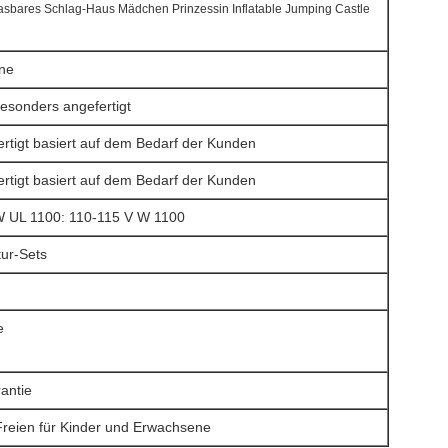
asbares Schlag-Haus Mädchen Prinzessin Inflatable Jumping Castle
ane
besonders angefertigt
rtigt basiert auf dem Bedarf der Kunden
rtigt basiert auf dem Bedarf der Kunden
 UL 1100: 110-115 V W 1100
ur-Sets
n
e
rantie
Freien für Kinder und Erwachsene