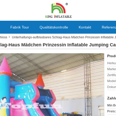
Fabrik Tour
Qualitätskontrolle
Kontakt
Referen
hloss
Unterhaltungs-aufblasbares Schlag-Haus Mädchen Prinzessin Inflatable 
lag-Haus Mädchen Prinzessin Inflatable Jumping Ca
Prod
Herkun
Mark
Zertif
Model
Dokum
Zahl
Min B
Preis: