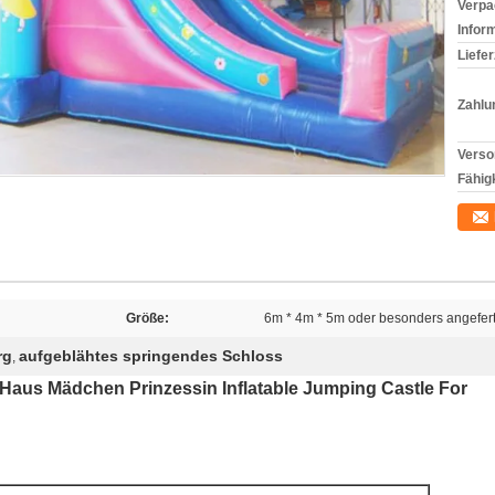
Verpa
Infor
Liefer
Zahlu
Verso
Fähigk
Größe:
6m * 4m * 5m oder besonders angefert
rg
aufgeblähtes springendes Schloss
,
Haus Mädchen Prinzessin Inflatable Jumping Castle For