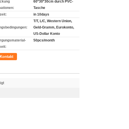
ckung
60*30*30cm durch PVC-
mationen:
Tasche
zeit:
in 10days
T/T, L/C, Western Union,
ngsbedingungen:
Geld-Gramm, Eurokonto,
US-Dollar Konto
rgungsmaterial-
50pcs/month
eit:
Kontakt
igt