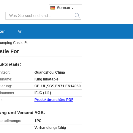
German
search
zen
Vr
Jumping Castle For
stle For
uktdetails:
ftsort:
Guangzhou, China
enname:
King Inflatable
izierung:
CE ,UL,SGS,EN71,EN14960
lnummer:
IF-IC (111)
ent:
Produktbroschüre PDF
ung und Versand AGB:
estellmenge:
1PC
Verhandlungsfähig