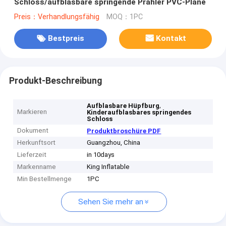
Schloss/aufblasbare springende Prahler PVC-Plane
Preis：Verhandlungsfähig
MOQ：1PC
Bestpreis
Kontakt
Produkt-Beschreibung
,
Aufblasbare Hüpfburg
Markieren
Kinderaufblasbares springendes
Schloss
Dokument
Produktbroschüre PDF
Herkunftsort
Guangzhou, China
Lieferzeit
in 10days
Markenname
King Inflatable
Min Bestellmenge
1PC
Sehen Sie mehr an