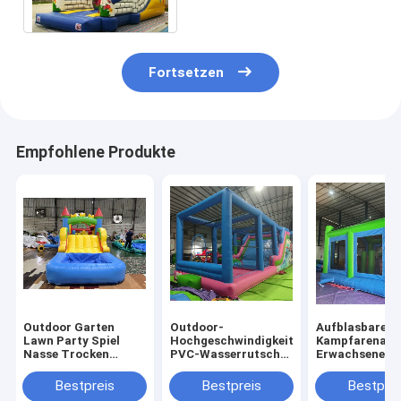
springende Prahler PVC-
Plane
Fortsetzen
Empfohlene Produkte
Outdoor Garten
Outdoor-
Aufblasbare
Lawn Party Spiel
Hochgeschwindigkeits-
Kampfarena
Nasse Trocken
PVC-Wasserrutsche
Erwachsene Ki
aufblasbare
mit großen
Trampolinpar
Sprunghaus Combo
Aufblasen
Aufblasbare
Bestpreis
Bestpreis
Bestprei
Hindernisplatz mit
Gladiatoren K