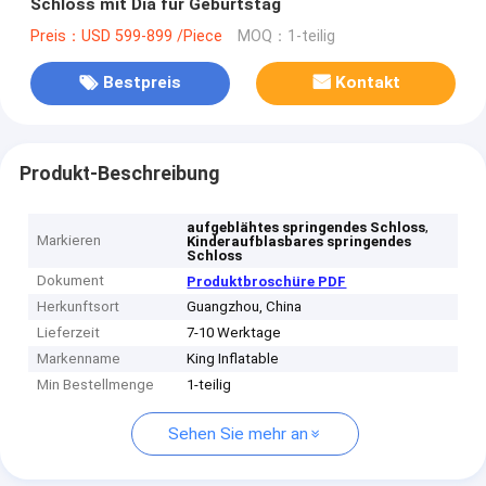
Schloss mit Dia für Geburtstag
Preis：USD 599-899 /Piece
MOQ：1-teilig
Bestpreis
Kontakt
Produkt-Beschreibung
,
aufgeblähtes springendes Schloss
Markieren
Kinderaufblasbares springendes
Schloss
Dokument
Produktbroschüre PDF
Herkunftsort
Guangzhou, China
Lieferzeit
7-10 Werktage
Markenname
King Inflatable
Min Bestellmenge
1-teilig
Sehen Sie mehr an