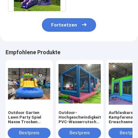
Dia für Geburtstag
Fortsetzen
Empfohlene Produkte
Outdoor Garten
Outdoor-
Aufblasbare
Lawn Party Spiel
Hochgeschwindigkeits-
Kampfarena
Nasse Trocken
PVC-Wasserrutsche
Erwachsene Ki
aufblasbare
mit großen
Trampolinpar
Sprunghaus Combo
Aufblasen
Aufblasbare
Bestpreis
Bestpreis
Bestprei
Hindernisplatz mit
Gladiatoren K