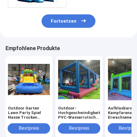
Fortsetzen
Empfohlene Produkte
Outdoor Garten
Outdoor-
Aufblasbare
Lawn Party Spiel
Hochgeschwindigkeits-
Kampfarena
Nasse Trocken
PVC-Wasserrutsche
Erwachsene Ki
aufblasbare
mit großen
Trampolinpar
Sprunghaus Combo
Aufblasen
Aufblasbare
Bestpreis
Bestpreis
Bestprei
Hindernisplatz mit
Gladiatoren K
Slide Pool Ball Pit
Spiel Schlagb