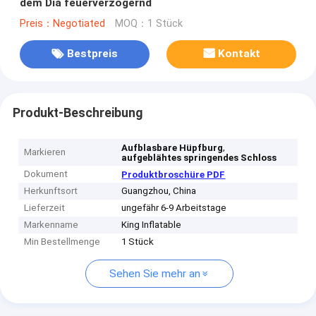
dem Dia feuerverzögernd
Preis：Negotiated
MOQ：1 Stück
Bestpreis
Kontakt
Produkt-Beschreibung
,
Aufblasbare Hüpfburg
Markieren
aufgeblähtes springendes Schloss
Dokument
Produktbroschüre PDF
Herkunftsort
Guangzhou, China
Lieferzeit
ungefähr 6-9 Arbeitstage
Markenname
King Inflatable
Min Bestellmenge
1 Stück
Sehen Sie mehr an