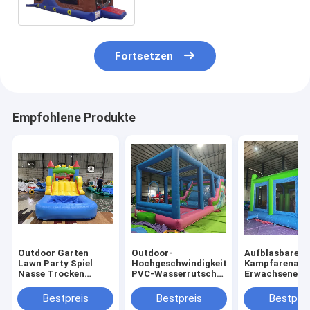
Trampolinen 0.55mm PVCs
Fortsetzen
Empfohlene Produkte
Outdoor Garten
Outdoor-
Aufblasbare
Lawn Party Spiel
Hochgeschwindigkeits-
Kampfarena
Nasse Trocken
PVC-Wasserrutsche
Erwachsene Ki
aufblasbare
mit großen
Trampolinpar
Sprunghaus Combo
Aufblasen
Aufblasbare
Bestpreis
Bestpreis
Bestprei
Hindernisplatz mit
Gladiatoren K