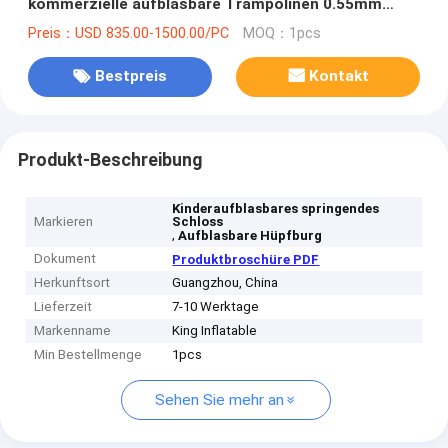
kommerzielle aufblasbare Trampolinen 0.55mm
PVCs
Preis：USD 835.00-1500.00/PC
MOQ：1pcs
Bestpreis
Kontakt
Produkt-Beschreibung
Kinderaufblasbares springendes
Markieren
Schloss
,
Aufblasbare Hüpfburg
Dokument
Produktbroschüre PDF
Herkunftsort
Guangzhou, China
Lieferzeit
7-10 Werktage
Markenname
King Inflatable
Min Bestellmenge
1pcs
Sehen Sie mehr an