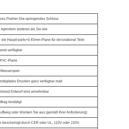
ares Prahler-Dia-springendes Schloss
 irgendein anderes als Sie wie
die Haupt-parts+0.45mm-Plane für decorational Teile
sind verfügbar
 PVC-Plane
 Wasserspiel
en/digitales Drucken ganz verfügbar malt
tmized Entwurf sind annehmbar
trag bestätigt
uftweg oder drücken Sie aus (gemäß Ihrer Anforderung)
se bescheinigt durch CER oder UL, 110V oder 220V.