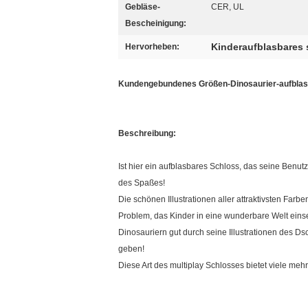
Gebläse-
CER, UL
Bescheinigung:
Kinderaufblasbares
Hervorheben:
Kundengebundenes Größen-Dinosaurier-aufblasb
Beschreibung:
Ist hier ein aufblasbares Schloss, das seine Benut
des Spaßes!
Die schönen Illustrationen aller attraktivsten Far
Problem, das Kinder in eine wunderbare Welt eins
Dinosauriern gut durch seine Illustrationen des D
geben!
Diese Art des multiplay Schlosses bietet viele mehr