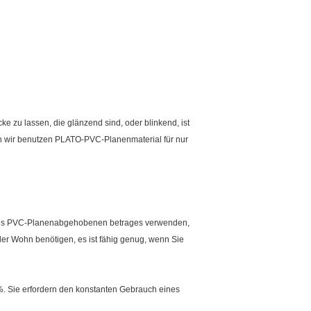
 zu lassen, die glänzend sind, oder blinkend, ist
uch wir benutzen PLATO-PVC-Planenmaterial für nur
ur des PVC-Planenabgehobenen betrages verwenden,
der Wohn benötigen, es ist fähig genug, wenn Sie
0%. Sie erfordern den konstanten Gebrauch eines