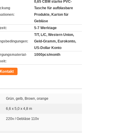
0,65 CBM starke PVC-
ckung
Tasche für aufblasbare
mationen:
Produkte, Karton für
Gebläse
zeit:
5-7 Werktage
T/T, L/C, Western Union,
ngsbedingungen:
Geld-Gramm, Eurokonto,
US-Dollar Konto
rgungsmaterial-
1000pcs/month
eit:
Kontakt
Grün, gelb, Brown, orange
6,6 x 5,0 x 4,8 m
220v / Gebläse 110v