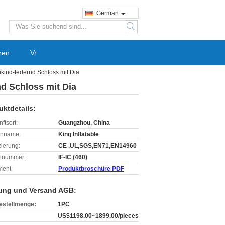
German
search
zen
Vr
ind-federnd Schloss mit Dia
d Schloss mit Dia
uktdetails:
ftsort:
Guangzhou, China
enname:
King Inflatable
izierung:
CE ,UL,SGS,EN71,EN14960
lnummer:
IF-IC (460)
ent:
Produktbroschüre PDF
ung und Versand AGB:
estellmenge:
1PC
US$1198.00~1899.00/pieces