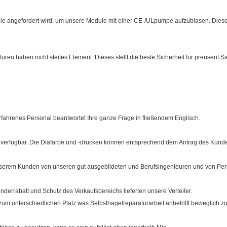
, die angefordert wird, um unsere Module mit einer CE-/ULpumpe aufzublasen. Dies
uren haben nicht steifes Element. Dieses stellt die beste Sicherheit für prensent 
rfahrenes Personal beantwortet Ihre ganze Frage in fließendem Englisch.
verfügbar. Die Diafarbe und -drucken können entsprechend dem Antrag des Kunde
nserem Kunden von unseren gut ausgebildeten und Berufsingenieuren und von Pers
Sonderrabatt und Schutz des Verkaufsbereichs lieferten unsere Verteiler.
zum unterschiedlichen Platz was Selbsthagelreparaturarbeit anbetrifft beweglich zu