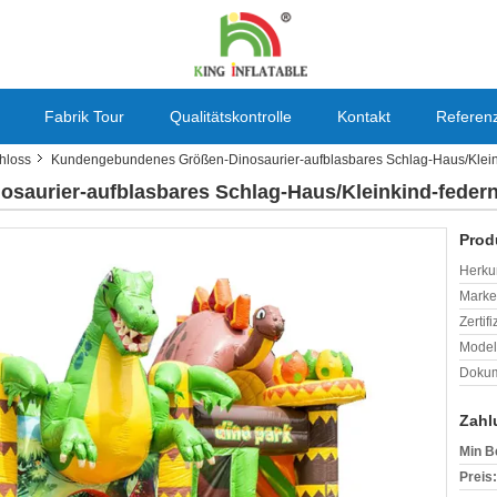
Fabrik Tour
Qualitätskontrolle
Kontakt
Referen
hloss
Kundengebundenes Größen-Dinosaurier-aufblasbares Schlag-Haus/Kleink
aurier-aufblasbares Schlag-Haus/Kleinkind-federn
Prod
Herkun
Mark
Zertif
Model
Dokum
Zahl
Min B
Preis: