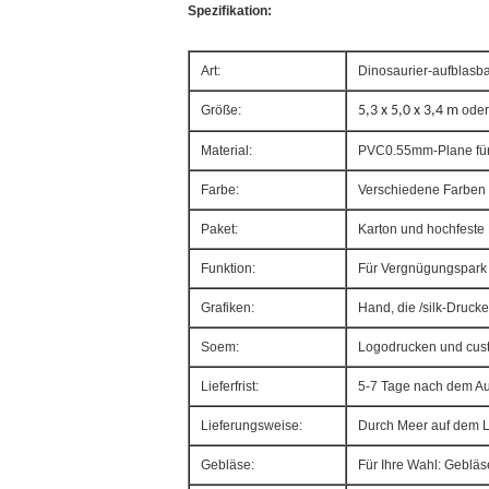
Spezifikation:
Art:
Dinosaurier-aufblasb
Größe:
5,3 x 5,0 x 3,4 m
oder
Material:
PVC0.55mm-Plane für 
Farbe:
Verschiedene Farben 
Paket:
Karton und hochfeste
Funktion:
Für Vergnügungspark
Grafiken:
Hand, die /silk-Druck
Soem:
Logodrucken und cus
Lieferfrist:
5-7 Tage nach dem Auf
Lieferungsweise:
Durch Meer auf dem L
Gebläse:
Für Ihre Wahl: Geblä