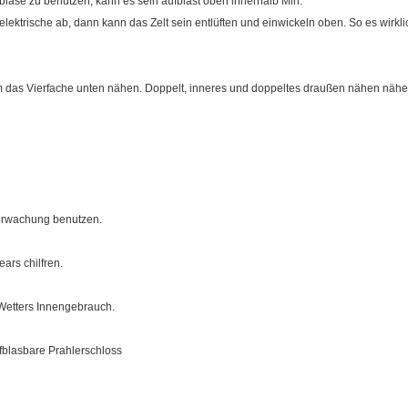
bläse zu benutzen, kann es sein aufbläst oben innerhalb Min.
elektrische ab, dann kann das Zelt sein entlüften und einwickeln oben. So es wirklic
 das Vierfache unten nähen. Doppelt, inneres und doppeltes draußen nähen nähend
berwachung benutzen.
ars chilfren.
Wetters Innengebrauch.
fblasbare Prahlerschloss