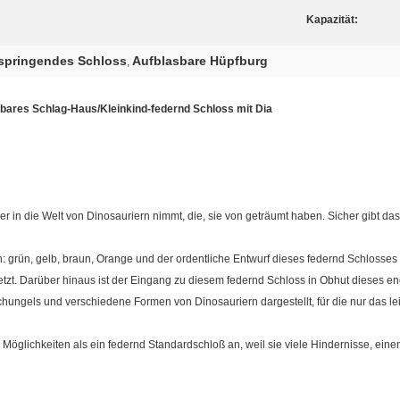
Kapazität:
 springendes Schloss
Aufblasbare Hüpfburg
,
ares Schlag-Haus/Kleinkind-federnd Schloss mit Dia
zer in die Welt von Dinosauriern nimmt, die, sie von geträumt haben. Sicher gibt d
ben: grün, gelb, braun, Orange und der ordentliche Entwurf dieses federnd Schloss
etzt. Darüber hinaus ist der Eingang zu diesem federnd Schloss in Obhut dieses e
schungels und verschiedene Formen von Dinosauriern dargestellt, für die nur das l
 Möglichkeiten als ein federnd Standardschloß an, weil sie viele Hindernisse, einen