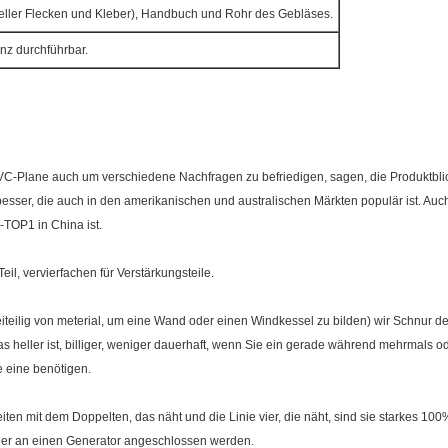
ieller Flecken und Kleber), Handbuch und Rohr des Gebläses.
nz durchführbar.
C-Plane auch um verschiedene Nachfragen zu befriedigen, sagen, die Produktblicke
besser, die auch in den amerikanischen und australischen Märkten populär ist. A
-TOP1 in China ist.
l, vervierfachen für Verstärkungsteile.
weiteilig von meterial, um eine Wand oder einen Windkessel zu bilden) wir Schn
s heller ist, billiger, weniger dauerhaft, wenn Sie ein gerade während mehrmals o
 eine benötigen.
iten mit dem Doppelten, das näht und die Linie vier, die näht, sind sie starkes 10
er an einen Generator angeschlossen werden.