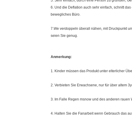
5. Sehr einfach, durch eine Person zu gründen, Ge
6. Und die Deflation auch sehr einfach, schnitt das 
bewegliches Büro.
7.We verdoppeln überall nähen, mit Druckpunkt um
seien Sie genug.
Anmerkung:
1. Kinder müssen das Produkt unter elterlicher Ü
2. Verbieten Sie Erwachsene, nur für über altem 3ye
3. Im Falle Regen msnow und des anderen rauen 
4. Halten Sie die Fanarbeit wenn Gebrauch das au