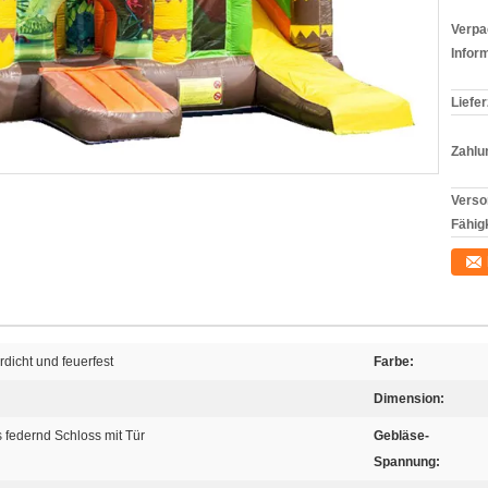
Verpa
Infor
Liefer
Zahlu
Verso
Fähigk
icht und feuerfest
Farbe:
Dimension:
 federnd Schloss mit Tür
Gebläse-
Spannung: