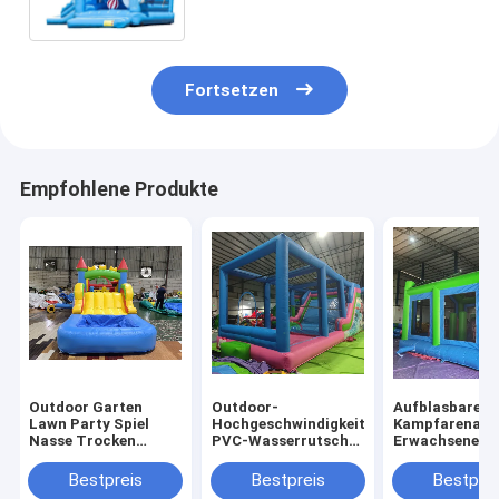
für Kinderdoppel- dreifachen
Stich besonders an
Fortsetzen
Empfohlene Produkte
Outdoor Garten
Outdoor-
Aufblasbare
Lawn Party Spiel
Hochgeschwindigkeits-
Kampfarena
Nasse Trocken
PVC-Wasserrutsche
Erwachsene Ki
aufblasbare
mit großen
Trampolinpar
Sprunghaus Combo
Aufblasen
Aufblasbare
Bestpreis
Bestpreis
Bestprei
Hindernisplatz mit
Gladiatoren K