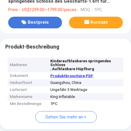
springendes Schloss des Geschäfts-1.6ft für
Kinderdoppel- dreifachen Stich besonders an
Preis：US$1299.00~1799.00/pieces
MOQ：1PC
Bestpreis
Kontakt
Produkt-Beschreibung
Kinderaufblasbares springendes
Markieren
Schloss
,
Aufblasbare Hüpfburg
Dokument
Produktbroschüre PDF
Herkunftsort
Guangzhou, China
Lieferzeit
Ungefähr 5 Werktage
Markenname
King Inflatable
Min Bestellmenge
1PC
Sehen Sie mehr an