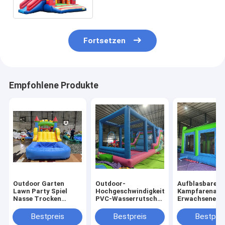
springendem Dia springt
Fortsetzen
Empfohlene Produkte
Outdoor Garten
Outdoor-
Aufblasbare
Lawn Party Spiel
Hochgeschwindigkeits-
Kampfarena
Nasse Trocken
PVC-Wasserrutsche
Erwachsene Ki
aufblasbare
mit großen
Trampolinpar
Sprunghaus Combo
Aufblasen
Aufblasbare
Bestpreis
Bestpreis
Bestprei
Hindernisplatz mit
Gladiatoren K