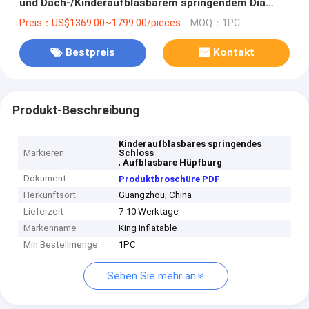
und Dach-/Kinderaufblasbarem springendem Dia
springt
Preis：US$1369.00~1799.00/pieces
MOQ：1PC
Bestpreis
Kontakt
Produkt-Beschreibung
Kinderaufblasbares springendes
Markieren
Schloss
,
Aufblasbare Hüpfburg
Dokument
Produktbroschüre PDF
Herkunftsort
Guangzhou, China
Lieferzeit
7-10 Werktage
Markenname
King Inflatable
Min Bestellmenge
1PC
Sehen Sie mehr an