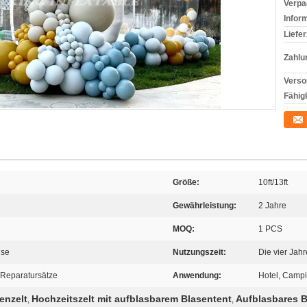
Verpa
Infor
Liefer
Zahlu
Verso
Fähigk
Größe:
10ft/13ft
Gewährleistung:
2 Jahre
MOQ:
1 PCS
use
Nutzungszeit:
Die vier Jahr
 Reparatursätze
Anwendung:
Hotel, Campin
enzelt
Hochzeitszelt mit aufblasbarem Blasentent
Aufblasbares B
,
,