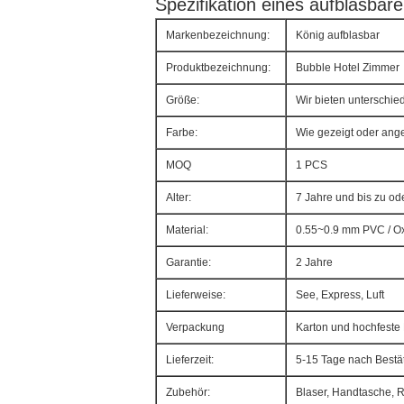
Spezifikation eines aufblasbare
Markenbezeichnung:
König aufblasbar
Produktbezeichnung:
Bubble Hotel Zimmer
Größe:
Wir bieten unterschi
Farbe:
Wie gezeigt oder ang
MOQ
1 PCS
Alter:
7 Jahre und bis zu od
Material:
0.55~0.9 mm PVC / Ox
Garantie:
2 Jahre
Lieferweise:
See, Express, Luft
Verpackung
Karton und hochfest
Lieferzeit:
5-15 Tage nach Bestä
Zubehör:
Blaser, Handtasche, R