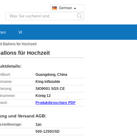
German
search
zen
Vr
t Ballons für Hochzeit
allons für Hochzeit
uktdetails:
ftsort:
Guangdong, China
enname:
King inflatable
izierung:
SIO9001 SGS CE
lnummer:
König 12
ent:
Produktbroschüre PDF
ung und Versand AGB:
estellmenge:
1pc
500-1250USD