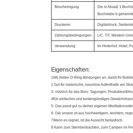
Bescheinigung
Die in Absatz 1 Buchs
Buchstabe b genannt
Druckerei
Digitaldruck, Seiden
Zahlungsbedingungen:
L/C, T/T, Western Uni
Verwendung:
Im Hinterhof. Hotel, Pa
Eigenschaften:
1Wir bieten D-Ring-Bindungen an, damit Ihr Bubble-
2.Gut für malerische, luxuriöse Aufenthalte am Str
3- nützlich für das Büro: Tagungen, Produktvorfü
4Ein einfaches und kostengünstiges Gewächshaus 
5- Das passt gut zu deiner eigenen Meditationsstel
6- Die unsere ist aus hochwertigem, leichtem, rege
7Wenn es regnet, ist die Aussicht fantastisch.
8.Kann zum Sternbeobachten, zum Campen im Freien 