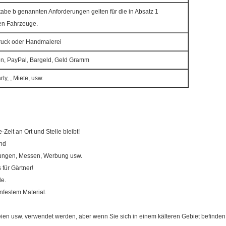
tabe b genannten Anforderungen gelten für die in Absatz 1
en Fahrzeuge.
druck oder Handmalerei
on, PayPal, Bargeld, Geld Gramm
rty, , Miete, usw.
Zelt an Ort und Stelle bleibt!
and
hrungen, Messen, Werbung usw.
für Gärtner!
le.
nfestem Material.
usw. verwendet werden, aber wenn Sie sich in einem kälteren Gebiet befinden, hal