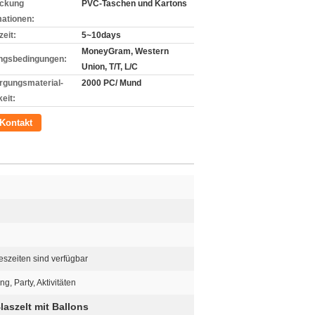
ckung
PVC-Taschen und Kartons
mationen:
zeit:
5~10days
MoneyGram, Western
ngsbedingungen:
Union, T/T, L/C
rgungsmaterial-
2000 PC/ Mund
eit:
Kontakt
eszeiten sind verfügbar
g, Party, Aktivitäten
laszelt mit Ballons