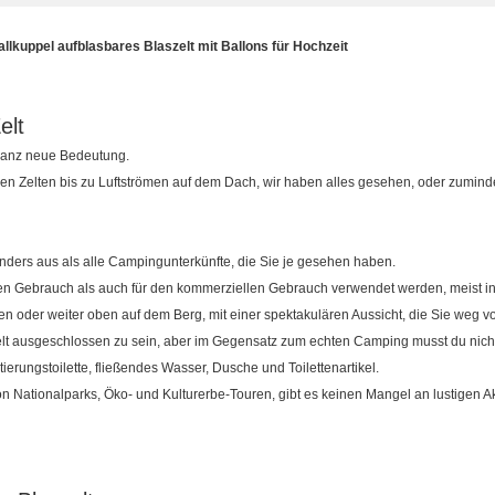
llkuppel aufblasbares Blaszelt mit Ballons für Hochzeit
elt
ganz neue Bedeutung.
 Zelten bis zu Luftströmen auf dem Dach, wir haben alles gesehen, oder zumindes
nders aus als alle Campingunterkünfte, die Sie je gesehen haben.
n Gebrauch als auch für den kommerziellen Gebrauch verwendet werden, meist in l
oder weiter oben auf dem Berg, mit einer spektakulären Aussicht, die Sie weg von
Welt ausgeschlossen zu sein, aber im Gegensatz zum echten Camping musst du nicht
rungstoilette, fließendes Wasser, Dusche und Toilettenartikel.
 Nationalparks, Öko- und Kulturerbe-Touren, gibt es keinen Mangel an lustigen Akt