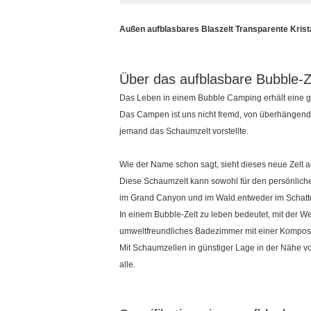
Außen aufblasbares Blaszelt Transparente Krista
Über das aufblasbare Bubble-Z
Das Leben in einem Bubble Camping erhält eine 
Das Campen ist uns nicht fremd, von überhängenden
jemand das Schaumzelt vorstellte.
Wie der Name schon sagt, sieht dieses neue Zelt a
Diese Schaumzelt kann sowohl für den persönliche
im Grand Canyon und im Wald.entweder im Schatten 
In einem Bubble-Zelt zu leben bedeutet, mit der 
umweltfreundliches Badezimmer mit einer Kompostie
Mit Schaumzellen in günstiger Lage in der Nähe von
alle.