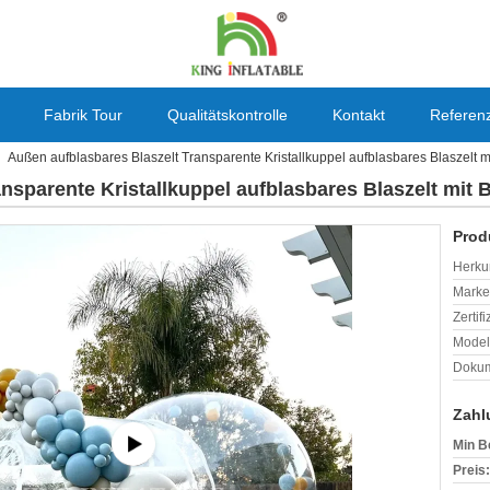
Fabrik Tour
Qualitätskontrolle
Kontakt
Referen
Außen aufblasbares Blaszelt Transparente Kristallkuppel aufblasbares Blaszelt mi
nsparente Kristallkuppel aufblasbares Blaszelt mit B
Prod
Herkun
Mark
Zertif
Model
Dokum
Zahl
Min B
Preis: