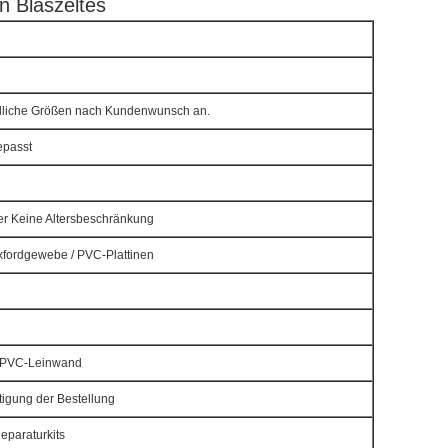
n Blaszeltes
edliche Größen nach Kundenwunsch an.
epasst
er Keine Altersbeschränkung
fordgewebe / PVC-Plattinen
e PVC-Leinwand
tigung der Bestellung
eparaturkits