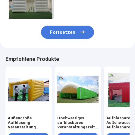
Weiß Groß aufblasbares
Campingzelt
Hochzeitsfestzelt
Fortsetzen
Empfohlene Produkte
Außengroße
Hochwertiges
Aufblasbares Z
Aufblasung
aufblasbares
Außenwasserd
Veranstaltung
Veranstaltungszelt
Aufblasbares
Ausstellung Party
Outdoor Aufblasbare
Lagerhaus Gr