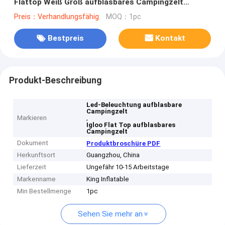
Flattop Weiß Groß aufblasbares Campingzelt
Hochzeitsfestzelt
Preis：Verhandlungsfähig
MOQ：1pc
Bestpreis
Kontakt
Produkt-Beschreibung
Led-Beleuchtung aufblasbare
Campingzelt
Markieren
,
Igloo Flat Top aufblasbares
Campingzelt
Dokument
Produktbroschüre PDF
Herkunftsort
Guangzhou, China
Lieferzeit
Ungefähr 10-15 Arbeitstage
Markenname
King Inflatable
Min Bestellmenge
1pc
Sehen Sie mehr an