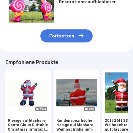
Dekorations-aufblasbarer
Süßigkeits-Glasschlacken-
Bogen der rosa Kinder für
Festival
Fortsetzen
Empfohlene Produkte
Riesige aufblasbare
Kundenspezifische
20ft 26ft 33ft
Santa Claus Suitable
riesige aufblasbare
Weihnachten
Christmas Inflatable
Weihnachtshelium-
aufblasbarer