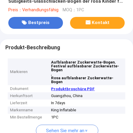
Süßigkeits-Glasschlacken-Bogen der rosa Kinder für
Festival
Preis：Verhandlungsfähig
MOQ：1PC
Bestpreis
Kontakt
Produkt-Beschreibung
,
Aufblasbarer Zuckerwatte-Bogen
Festival aufblasbarer Zuckerwatte-
Bogen
Markieren
,
Rosa aufblasbarer Zuckerwatte-
Bogen
Dokument
Produktbroschüre PDF
Herkunftsort
Guangzhou, China
Lieferzeit
In 7days
Markenname
King Inflatable
Min Bestellmenge
1PC
Sehen Sie mehr an